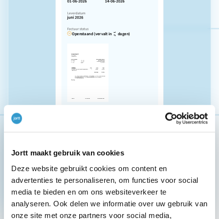
Facturen die automatisch worden
verwerkt
Maak professionele
online facturen
in jortt. Betalingen
Jortt maakt gebruik van cookies
via iDeal en de bank worden automatisch gekoppeld
Deze website gebruikt cookies om content en
aan je boekhouding en bij openstaande facturen
advertenties te personaliseren, om functies voor social
stuurt jortt op tijd een herinnering.
media te bieden en om ons websiteverkeer te
analyseren. Ook delen we informatie over uw gebruik van
onze site met onze partners voor social media,