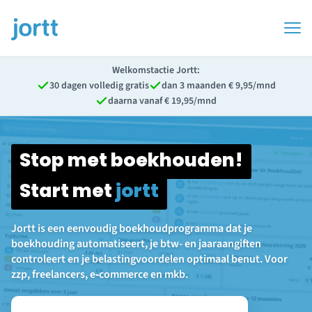
Welkomstactie Jortt:
30 dagen volledig gratis
dan 3 maanden € 9,95/mnd
daarna vanaf € 19,95/mnd
Stop met boekhouden!
Start met
jortt
Jortt is een eenvoudig boekhoudprogramma dat je
boekhouding automatiseert, je btw- en jaaraangiften
controleert en je belastingvoordelen optimaal benut. Voor
zzp, freelancers, e‑commerce en mkb.