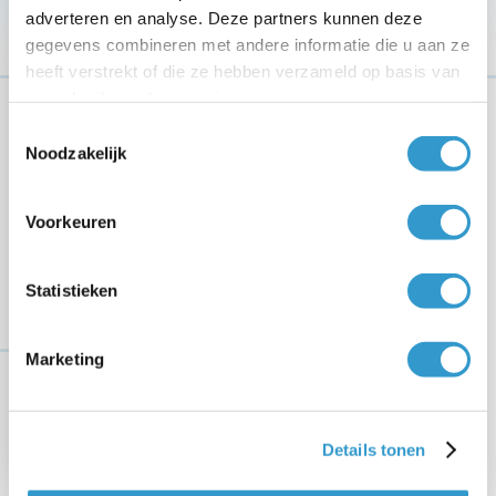
adverteren en analyse. Deze partners kunnen deze
FINANCIEEL
INZICHT
gegevens combineren met andere informatie die u aan ze
heeft verstrekt of die ze hebben verzameld op basis van
uw gebruik van hun services.
Toestemmingsselectie
Noodzakelijk
Voorkeuren
Statistieken
Realtime inzicht in je cijfers
Het dashboard van jortt laat direct zien hoe je bedrijf
Marketing
ervoor staat. Bekijk omzet, kosten, winst en prognoses
in één overzicht en stuur sneller bij. Ook
in de app op
je telefoon
heb je je cijfers altijd bij de hand.
Details tonen