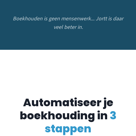
Boekhouden is geen mensenwerk... Jortt is daar
veel beter in.
Automatiseer je
boekhouding in
3
stappen