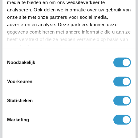
Dit stond niet in onze
begroting
.
media te bieden en om ons websiteverkeer te
analyseren. Ook delen we informatie over uw gebruik van
We zijn even van ons
boekstuknummer
af
onze site met onze partners voor social media,
gebracht.
adverteren en analyse. Deze partners kunnen deze
Dit is natuurlijk geen onwil maar
goodwill
.
gegevens combineren met andere informatie die u aan ze
heeft verstrekt of die ze hebben verzameld op basis van
Dit valt niet binnen ons
eigen vermogen
.
uw gebruik van hun services.
Maar we zijn hier natuurlijk wel
debet
aan.
Toestemmingsselectie
Het is gewoon onze
schuld
.
Noodzakelijk
Maar dit hadden we niet als
voorziening
.
We zullen deze pagina maar
afschrijven
.
Voorkeuren
Statistieken
Terug naar de zwarte cijfers
Marketing