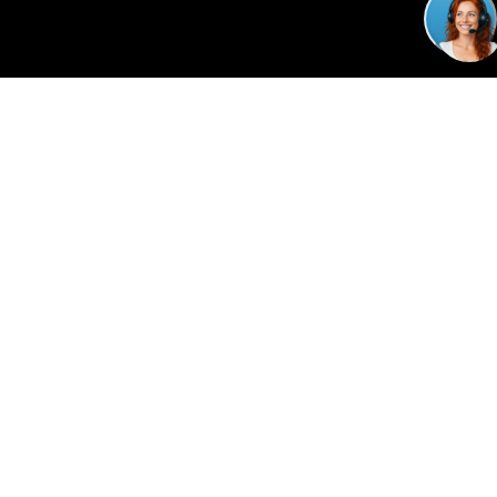
Meer jortt
Inloggen bij jortt
Changelog
Gratis cursus boekhouden
jortt is privacyvriendelijk
Algemene voorwaarden
Verwerkersovereenkomst
WWFT en SW
Cookie policy
Beveiliging en betrouwbaarheid
Salarisadministratie
Peppol-
|
Salaris-blog
Voor wie is jortt geschikt?
Beste boekhoudprogramma 2026
Beste boekhoudprogramma 2026 voor zzp
Beste boekhoudprogramma 2026 voor mkb