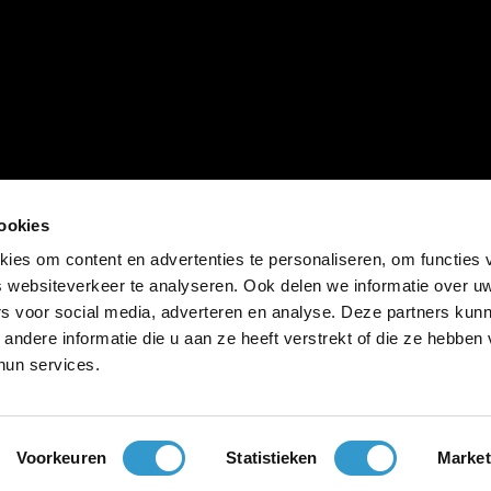
cookies
ies om content en advertenties te personaliseren, om functies 
 websiteverkeer te analyseren. Ook delen we informatie over u
jortt
rs voor social media, adverteren en analyse. Deze partners kun
jortt bv staat geregis
ndere informatie die u aan ze heeft verstrekt of die ze hebben
gelic
hun services.
* Welkomspromotie: 30 dagen 
vervolgens het regu
** G
Voorkeuren
Statistieken
Market