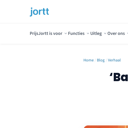
Prijs
Jortt is voor
Functies
Uitleg
Over ons
Home
/
Blog
/
Verhaal
‘Ba