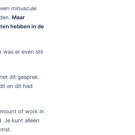
t een minuscule
eden.
Maar
cten hebben in de
Ik was er even stil
het dit gesprek.
dit en dit had
 amount of work in
. Je kunt alleen
omst.