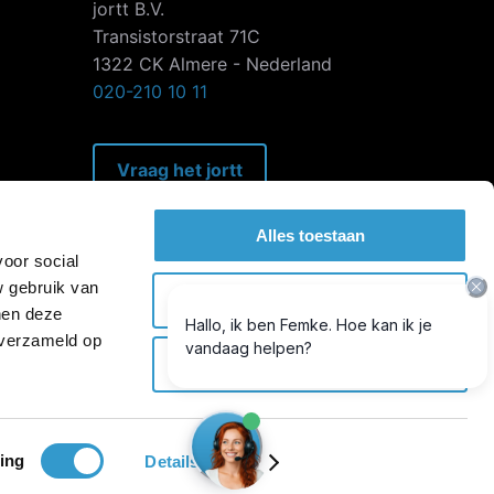
jortt B.V.
Transistorstraat 71C
1322 CK Almere - Nederland
020-210 10 11
Vraag het jortt
Alles toestaan
voor social
w gebruik van
 is een
geregistreerd handelsmerk
van jortt bv.
Selectie toestaan
nen deze
treerd onder KvK nummer
64073319
en is PSD2
 verzameld op
entieerd door De Nederlandsche Bank (‘
DNB
’).
Weigeren
gratis, daarna 3 maanden € 9,95 per maand,
liere maandtarief van je gekozen abonnement.
ratis bunq zzp-rekening: zie de
voorwaarden
.
ing
Details tonen