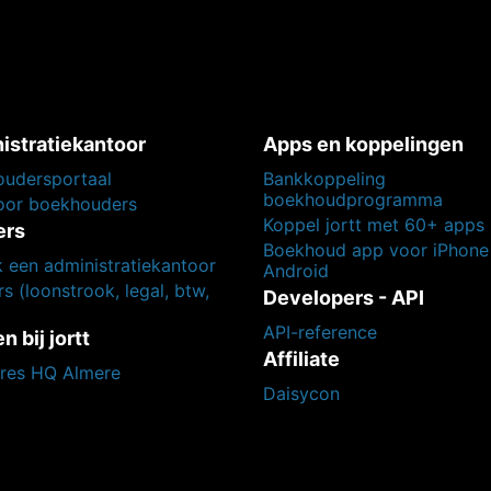
istratiekantoor
Apps en koppelingen
udersportaal
Bankkoppeling
boekhoudprogramma
voor boekhouders
Koppel jortt met 60+ apps
ers
Boekhoud app voor iPhone
k een administratiekantoor
Android
s (loonstrook, legal, btw,
Developers - API
API-reference
 bij jortt
Affiliate
res HQ Almere
Daisycon