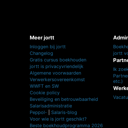
Meer jortt
Admin
Inloggen bij jortt
Boekho
Changelog
jortt 
Gratis cursus boekhouden
Partn
jortt is privacyvriendelijk
Ik zoe
Algemene voorwaarden
Partner
Verwerkersovereenkomst
etc.)
WWFT en SW
Werken
Cookie policy
Vacatu
Beveiliging en betrouwbaarheid
Salarisadministratie
Peppol-
|
Salaris-blog
Voor wie is jortt geschikt?
Beste boekhoudprogramma 2026