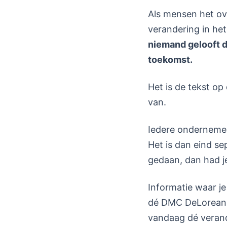
Als mensen het ove
verandering in he
niemand gelooft d
toekomst.
Het is de tekst op
van.
Iedere ondernemer 
Het is dan eind se
gedaan, dan had j
Informatie waar je
dé DMC DeLorean he
vandaag dé verand