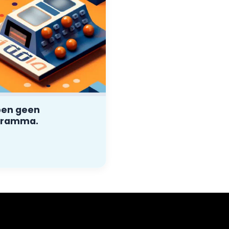
pen geen
gramma.