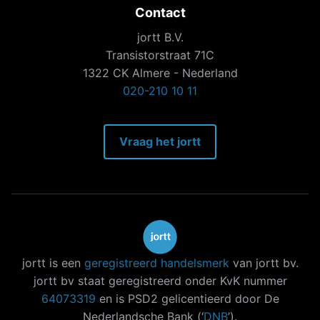
Contact
jortt B.V.
Transistorstraat 71C
1322 CK Almere - Nederland
020-210 10 11
Vraag het jortt
jortt is een
geregistreerd handelsmerk
van jortt bv.
jortt bv staat geregistreerd onder KvK nummer
64073319
en is PSD2 gelicentieerd door De
Nederlandsche Bank (‘
DNB
’).