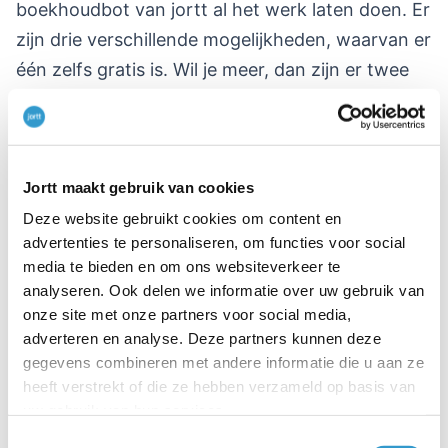
boekhoudbot van jortt al het werk laten doen. Er
zijn drie verschillende mogelijkheden, waarvan er
één zelfs gratis is. Wil je meer, dan zijn er twee
upgrades mogelijk. En wat wel heel prettig is: je
kunt jortt Starter 30 dagen uitproberen, met alle
boekhoudmogelijkheden. Zo kun je zelf ervaren
Jortt maakt gebruik van cookies
of jortt iets voor je is, of dat je toch liever zelf al
je administratie blijft doen. Of daarvoor een
Deze website gebruikt cookies om content en
advertenties te personaliseren, om functies voor social
boekhouder inschakelt. Aan jou de keuze.
media te bieden en om ons websiteverkeer te
analyseren. Ook delen we informatie over uw gebruik van
Deze blog is je aangeboden door:
onze site met onze partners voor social media,
Boekhoudprogramma
Jortt
adverteren en analyse. Deze partners kunnen deze
gegevens combineren met andere informatie die u aan ze
heeft verstrekt of die ze hebben verzameld op basis van
uw gebruik van hun services.
Toestemmingsselectie