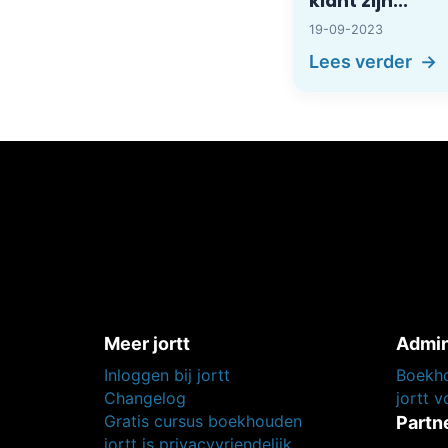
klant zijn...
19-09-2023
Lees verder
Meer jortt
Admin
Inloggen bij jortt
Boekho
Changelog
jortt 
Gratis cursus boekhouden
Partn
jortt is privacyvriendelijk