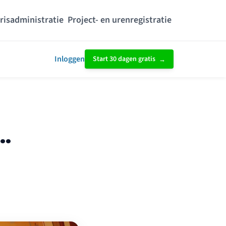
risadministratie
Project- en urenregistratie
Inloggen
Start 30 dagen gratis
..