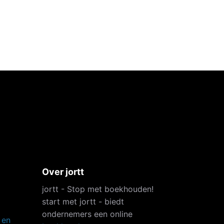
Over jortt
jortt - Stop met boekhouden!
start met jortt - biedt
ondernemers een online
 en