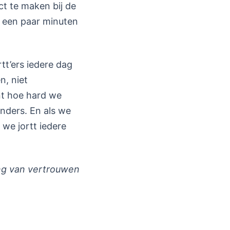
t te maken bij de
 een paar minuten
rtt’ers iedere dag
, niet
nt hoe hard we
anders. En als we
 we jortt iedere
ing van vertrouwen