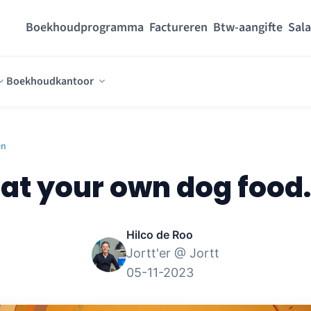
Boekhoudprogramma
Factureren
Btw-aangifte
Sala
Boekhoudkantoor
en
at your own dog food.
Hilco de Roo
Jortt'er @ Jortt
05-11-2023