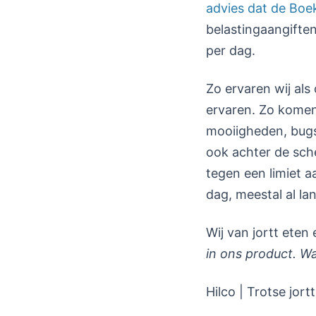
advies dat de Bo
belastingaangifte
per dag.
Zo ervaren wij als 
ervaren. Zo komen
mooiigheden, bugs
ook achter de sche
tegen een limiet a
dag, meestal al la
Wij van jortt eten
in ons product. W
Hilco | Trotse jortt