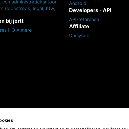
k een administratiekantoor
Android
s (loonstrook, legal, btw,
Developers - API
API-reference
 bij jortt
Affiliate
res HQ Almere
Daisycon
cookies