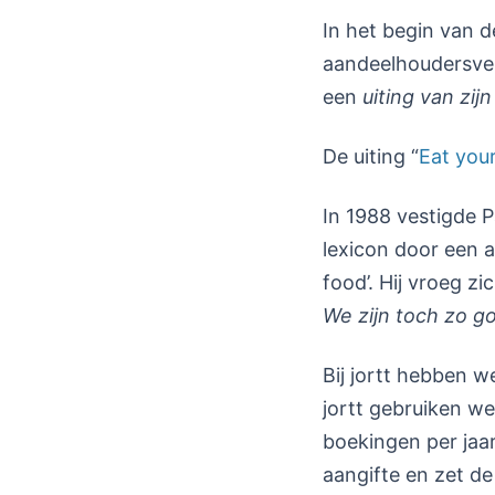
In het begin van d
aandeelhoudersver
een
uiting van zij
De uiting “
Eat you
In 1988 vestigde P
lexicon door een a
food’. Hij vroeg z
We zijn toch zo g
Bij jortt hebben w
jortt gebruiken w
boekingen per jaa
aangifte en zet de