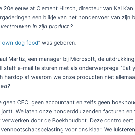
e 20e eeuw at Clement Hirsch, directeur van Kal Kan 
gaderingen een blikje van het hondenvoer van zijn be
n vertrouwen in zijn product.?
r own dog food
” was geboren.
aul Martiz, een manager bij Microsoft, de uitdrukkin
ll staff e-mail te sturen met als onderwerpregel ‘Eat
ich hardop af waarom we onze producten niet allemaal
oed?
e geen CFO, geen accountant en zelfs geen boekhoude
e jortt. We laten onze honderdduizenden facturen en
r verwerken door de Boekhoudbot. Deze controleert
 vennootschapsbelasting voor ons klaar. We luisteren