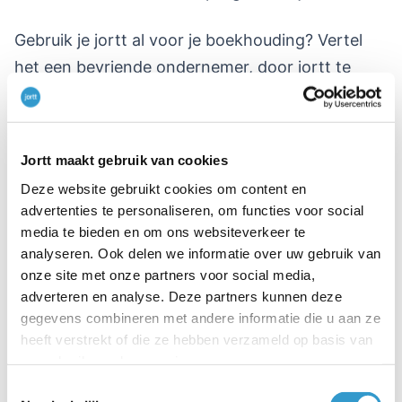
Gebruik je jortt al voor je boekhouding? Vertel
het een bevriende ondernemer, door jortt te
noemen op de nieuwjaarsborrel of ze deze mail
door te sturen. Gewoon als
vriendendienst
, daar
komt altijd iets voor terug.
Jortt maakt gebruik van cookies
Deze website gebruikt cookies om content en
Hilco | Trotse jortt’er
advertenties te personaliseren, om functies voor social
media te bieden en om ons websiteverkeer te
Geschreven voor
boekhoudprogramma
Jortt.
analyseren. Ook delen we informatie over uw gebruik van
onze site met onze partners voor social media,
adverteren en analyse. Deze partners kunnen deze
gegevens combineren met andere informatie die u aan ze
heeft verstrekt of die ze hebben verzameld op basis van
uw gebruik van hun services.
Lees ook
Toestemmingsselectie