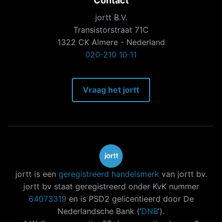
Contact
jortt B.V.
Transistorstraat 71C
1322 CK Almere - Nederland
020-210 10 11
Vraag het jortt
jortt is een
geregistreerd handelsmerk
van jortt bv.
jortt bv staat geregistreerd onder KvK nummer
64073319
en is PSD2 gelicentieerd door De
Nederlandsche Bank (‘
DNB
’).