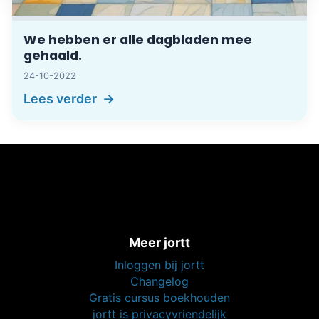
We hebben er alle dagbladen mee
gehaald.
24-10-2022
Lees verder
Meer jortt
Inloggen bij jortt
Changelog
Gratis cursus boekhouden
jortt is privacyvriendelijk