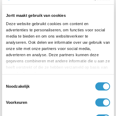
Jortt maakt gebruik van cookies
Deze website gebruikt cookies om content en
advertenties te personaliseren, om functies voor social
Ineens floepte het eruit.
media te bieden en om ons websiteverkeer te
analyseren. Ook delen we informatie over uw gebruik van
21-11-2022
onze site met onze partners voor social media,
Lees verder
adverteren en analyse. Deze partners kunnen deze
gegevens combineren met andere informatie die u aan ze
heeft verstrekt of die ze hebben verzameld op basis van
uw gebruik van hun services.
Toestemmingsselectie
Noodzakelijk
Voorkeuren