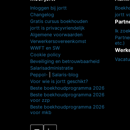
Inloggen bij jortt
Boekho
Changelog
jortt 
Gratis cursus boekhouden
Partn
jortt is privacyvriendelijk
Ik zoe
Algemene voorwaarden
Partner
Verwerkersovereenkomst
etc.)
WWFT en SW
Werken
Cookie policy
Vacatu
Beveiliging en betrouwbaarheid
Salarisadministratie
Peppol-
|
Salaris-blog
Voor wie is jortt geschikt?
Beste boekhoudprogramma 2026
Beste boekhoudprogramma 2026
voor zzp
Beste boekhoudprogramma 2026
voor mkb