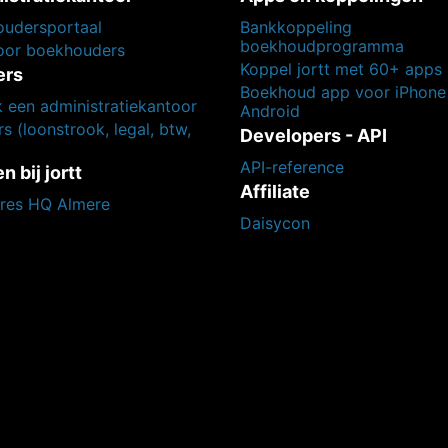
udersportaal
Bankkoppeling
boekhoudprogramma
voor boekhouders
Koppel jortt met 60+ apps
ers
Boekhoud app voor iPhone
k een administratiekantoor
Android
s (loonstrook, legal, btw,
Developers - API
API-reference
 bij jortt
Affiliate
res HQ Almere
Daisycon