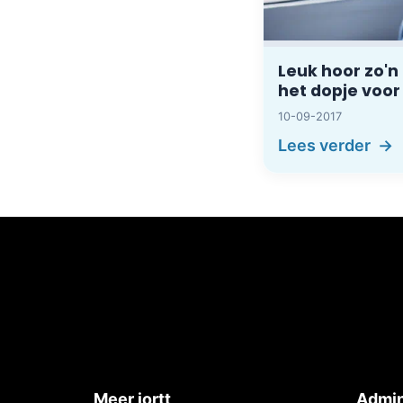
Leuk hoor zo'n
het dopje voor
10-09-2017
Lees verder
Meer jortt
Admin