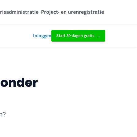
risadministratie
Project- en urenregistratie
Inloggen
Start 30 dagen gratis
zonder
n?