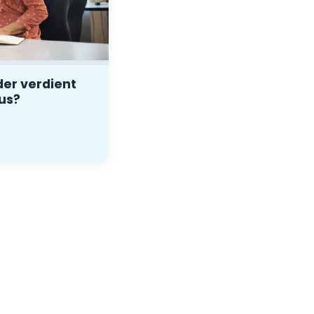
er verdient
eus?