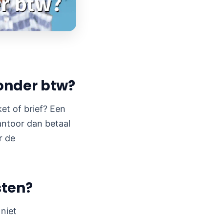
onder btw?
et of brief? Een
kantoor dan betaal
r de
sten?
niet