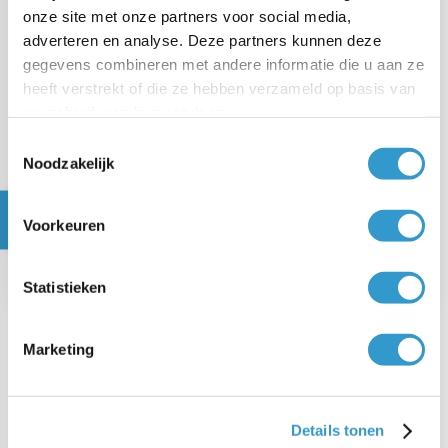
voorzichtigheidsbeginsel
zorgt ervoor dat je je niet
onze site met onze partners voor social media,
adverteren en analyse. Deze partners kunnen deze
rijker rekent dan je bent. Samen vormen ze de
gegevens combineren met andere informatie die u aan ze
spelregels waarmee je een betrouwbare en
heeft verstrekt of die ze hebben verzameld op basis van
vergelijkbare boekhouding opbouwt.
uw gebruik van hun services.
Toestemmingsselectie
Noodzakelijk
VOLGEND ARTIKEL
Voorkeuren
→
Elk feit heeft twee gevolgen
Statistieken
Marketing
Veelgestelde vragen over
meetbaar in geld
Details tonen