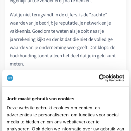
eigenlijk al toe zonder erbij na te denken.
Wat je niet terugvindt in de cijfers, is de “zachte”
waarde van je bedrijf: je reputatie, je netwerk en je
vakkennis. Goed om te weten als je ooit naar je
jaarrekening kijkt en denkt dat die niet de volledige
waarde van je onderneming weergeeft. Dat klopt: de
boekhouding toont alleen het deel dat je in geld kunt
meten.
Samenhang met andere
beginselen
Jortt maakt gebruik van cookies
“Meetbaar in geld” staat niet op zichzelf, maar werkt
Deze website gebruikt cookies om content en
samen met de andere
boekhoudbeginselen
. Het
advertenties te personaliseren, om functies voor social
kostenbeginsel
bepaalt bijvoorbeeld tegen welk
media te bieden en om ons websiteverkeer te
bedrag je een bezit waardeert, en het
analyseren. Ook delen we informatie over uw gebruik van