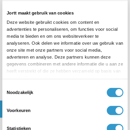
melding “Na het voltooien van de goedkeuring in
de App klik op voltooien”. Klik op
Voltooien
.
Jortt maakt gebruik van cookies
Deze website gebruikt cookies om content en
advertenties te personaliseren, om functies voor social
media te bieden en om ons websiteverkeer te
analyseren. Ook delen we informatie over uw gebruik van
onze site met onze partners voor social media,
adverteren en analyse. Deze partners kunnen deze
gegevens combineren met andere informatie die u aan ze
heeft verstrekt of die ze hebben verzameld op basis van
uw gebruik van hun services.
Toestemmingsselectie
Noodzakelijk
Na het toestemming geven in Internet Bankieren
van de ABN AMRO bank word je weer
teruggestuurd naar de bankkoppeling wizard op
Voorkeuren
de website van jortt.
Statistieken