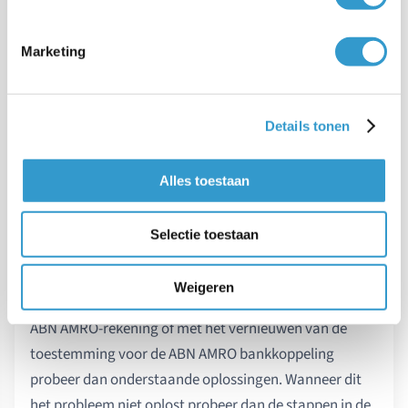
Ga verder met
stap 4 van de bankkoppeling
.
Je moet de
bovenstaande stappen herhalen
Marketing
voor elke zakelijke ABN AMRO rekening die je aan
je boekhouding wilt toevoegen.
Details tonen
De toegang tot de ABN AMRO verloopt
Alles toestaan
automatisch na 180 dagen.
Selectie toestaan
Problemen met bankkoppeling ABN
AMRO
Weigeren
Wanneer er problemen zijn met het koppelen van de
ABN AMRO-rekening of met het vernieuwen van de
toestemming voor de ABN AMRO bankkoppeling
probeer dan onderstaande oplossingen. Wanneer dit
het probleem niet oplost probeer dan de stappen in de