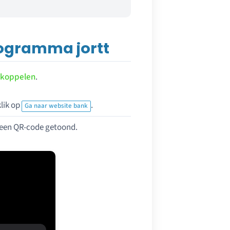
ogramma jortt
 koppelen
.
lik op
.
Ga naar website bank
 een QR-code getoond.