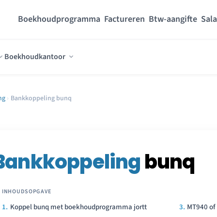
Boekhoudprogramma
Factureren
Btw-aangifte
Sala
Boekhoudkantoor
ng
›
Bankkoppeling bunq
Bankkoppeling
bunq
Koppel bunq met boekhoudprogramma jortt
MT940 of