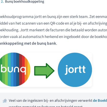
Bunq boekhoudkoppeling
ekhoudprogramma jortt en bunq zijn een sterk team. Zet eenmal
ddel van het scannen van een QR-code en al je bij- en afschrijvin
ekhouding. Jortt markeert de facturen die betaald worden automa
rden vaak al automatisch herkend en ingeboekt door de boekhou
ankkoppeling met de bunq bank
.
Veel van de ingelezen bij- en afschrijvingen verwerkt
de Boek
worden gemaakt en facturen op betaald gezet.