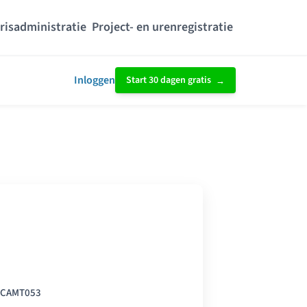
risadministratie
Project- en urenregistratie
Inloggen
Start 30 dagen gratis
 CAMT053