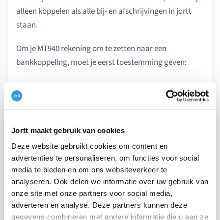
alleen koppelen als alle bij- en afschrijvingen in jortt
staan.
Om je MT940 rekening om te zetten naar een
bankkoppeling, moet je eerst toestemming geven:
Ga naar
Geldzaken
links in het hoofdmenu.
Klik op
Nieuwe bankrekening koppelen
Jortt maakt gebruik van cookies
Selecteer bij stap 3 van de bankkoppeling wizard
de bank waarmee je bankiert en klik op
Deze website gebruikt cookies om content en
advertenties te personaliseren, om functies voor social
.
Ga naar website bank
media te bieden en om ons websiteverkeer te
Je wordt doorgestuurd naar de website van de
analyseren. Ook delen we informatie over uw gebruik van
onze site met onze partners voor social media,
bank.
adverteren en analyse. Deze partners kunnen deze
Log in op de website van de bank en volg de
gegevens combineren met andere informatie die u aan ze