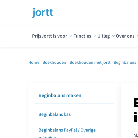
Prijs
Jortt is voor
Functies
Uitleg
Over ons
Home
›
Boekhouden
›
Boekhouden met jortt
›
Beginbalans
Beginbalans maken
Beginbalans kas
Beginbalans PayPal / Overige
M
rekening