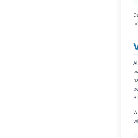
De
be
Al
wa
ha
be
Be
Wi
wi