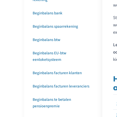
w
Beginbalans bank
St
w
Beginbalans spaarrekening
ex
Beginbalans btw
Le
o
Beginbalans EU-btw
ki
eenloketsysteem
Beginbalans facturen klanten
Beginbalans facturen leveranciers
Beginbalans te betalen
pensioenpremie