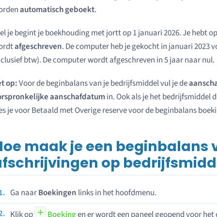
orden
automatisch geboekt
.
el je begint je boekhouding met jortt op 1 januari 2026. Je heb
ordt
afgeschreven
. De computer heb je gekocht in januari 2023 vo
clusief btw). De computer wordt afgeschreven in 5 jaar naar nul.
t op:
Voor de beginbalans van je bedrijfsmiddel vul je de
aanscha
orspronkelijke aanschafdatum
in. Ook als je het bedrijfsmiddel 
es je voor Betaald met Overige reserve voor de beginbalans boeki
Hoe maak je een beginbalans 
afschrijvingen op bedrijfsmid
Ga naar
Boekingen
links in het hoofdmenu.
Klik op
Boeking
en er wordt een paneel geopend voor het