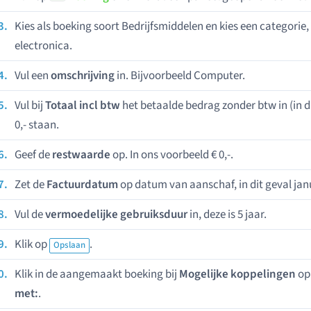
Kies als boeking soort Bedrijfsmiddelen en kies een categorie,
electronica.
Vul een
omschrijving
in. Bijvoorbeeld Computer.
Vul bij
Totaal incl btw
het betaalde bedrag zonder btw in (in dit
0,- staan.
Geef de
restwaarde
op. In ons voorbeeld € 0,-.
Zet de
Factuurdatum
op datum van aanschaf, in dit geval jan
Vul de
vermoedelijke gebruiksduur
in, deze is 5 jaar.
Klik op
.
Opslaan
Klik in de aangemaakt boeking bij
Mogelijke koppelingen
o
met:
.