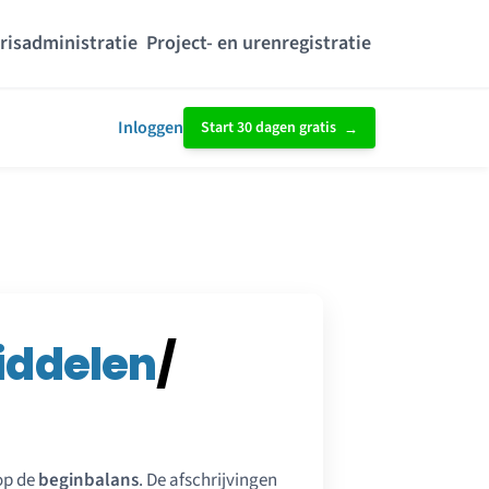
risadministratie
Project- en urenregistratie
Inloggen
Start 30 dagen gratis
iddelen
/
 op de
beginbalans
. De afschrijvingen