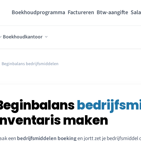
Boekhoudprogramma
Factureren
Btw-aangifte
Sala
Boekhoudkantoor
›
Beginbalans bedrijfsmiddelen
Beginbalans
bedrijfsm
inventaris maken
aak een
bedrijfsmiddelen boeking
en jortt zet je bedrijfsmiddel