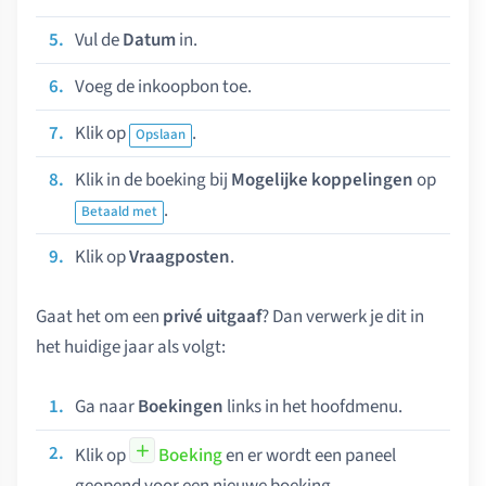
Vul de
Datum
in.
Voeg de inkoopbon toe.
Klik op
.
Opslaan
Klik in de boeking bij
Mogelijke koppelingen
op
.
Betaald met
Klik op
Vraagposten
.
Gaat het om een
privé uitgaaf
? Dan verwerk je dit in
het huidige jaar als volgt:
Ga naar
Boekingen
links in het hoofdmenu.
Klik op
Boeking
en er wordt een paneel
geopend voor een nieuwe boeking.