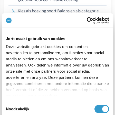
Kies als boeking soort Balans en als categorie
Privé opname/storting
.
Vul zelf de
omschrijving
,
Datum
,
Totaalbedrag
in
met een
min (-)
voor het bedrag.
Jortt maakt gebruik van cookies
Deze website gebruikt cookies om content en
Vul de
Datum
in.
advertenties te personaliseren, om functies voor social
Klik op
.
Opslaan
media te bieden en om ons websiteverkeer te
analyseren. Ook delen we informatie over uw gebruik van
Klik in de boeking bij
Mogelijke koppelingen
op
onze site met onze partners voor social media,
.
Betaald met
adverteren en analyse. Deze partners kunnen deze
gegevens combineren met andere informatie die u aan ze
Klik op
Vraagposten
.
heeft verstrekt of die ze hebben verzameld op basis van
uw gebruik van hun services.
Toestemmingsselectie
Noodzakelijk