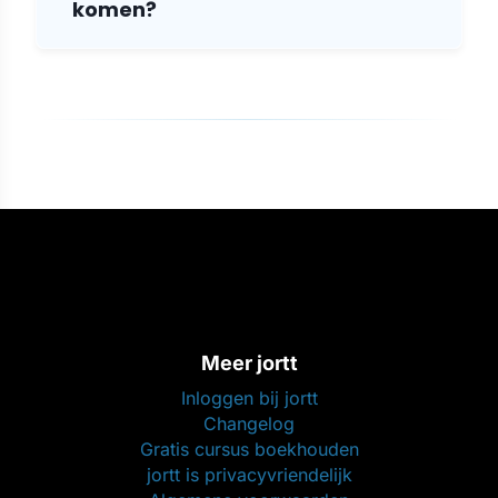
komen?
Meer jortt
Inloggen bij jortt
Changelog
Gratis cursus boekhouden
jortt is privacyvriendelijk