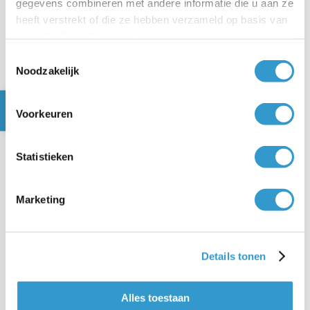
gegevens combineren met andere informatie die u aan ze
heeft verstrekt of die ze hebben verzameld op basis van
uw gebruik van hun services.
Veelgestelde vragen over
Toestemmingsselectie
inkoop boeken zonder
Noodzakelijk
betaling
Voorkeuren
Heb je een vraag? Wij hebben de antwoorden!
Statistieken
Marketing
Kan ik in jortt een inkoop
boeken die ik nog niet heb
betaald?
Details tonen
Hoe maak ik een boeking voor
een onbetaalde inkoop?
Alles toestaan