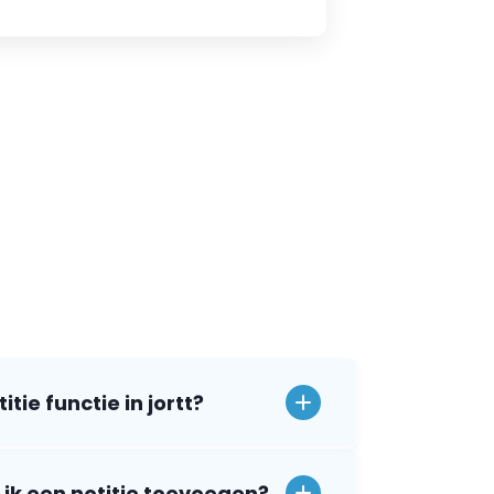
tie functie in jortt?
ik een notitie toevoegen?