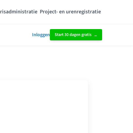
risadministratie
Project- en urenregistratie
Inloggen
Start 30 dagen gratis