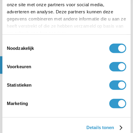
onze site met onze partners voor social media,
adverteren en analyse. Deze partners kunnen deze
gegevens combineren met andere informatie die u aan ze
Veelgestelde vragen over
heeft verstrekt of die ze hebben verzameld op basis van
Scan en Herken
uw gebruik van hun services.
Toestemmingsselectie
Heb je een vraag? Wij hebben de antwoorden!
Noodzakelijk
Voorkeuren
Voor wie is Scan en Herken
Statistieken
beschikbaar?
Marketing
Welke bestanden kan Scan
en Herken uitlezen?
Details tonen