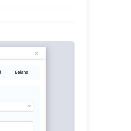
l
Balans