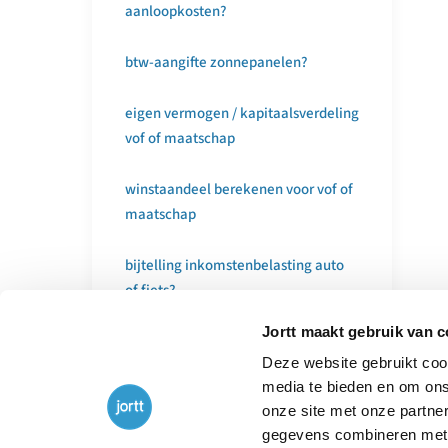
aanloopkosten?
btw-aangifte zonnepanelen?
eigen vermogen / kapitaalsverdeling
vof of maatschap
winstaandeel berekenen voor vof of
maatschap
bijtelling inkomstenbelasting auto
of fiets?
Jortt maakt gebruik van 
meerdere debet- en creditfacturen?
Deze website gebruikt cook
media te bieden en om ons
dubbel betaald?
onze site met onze partne
gegevens combineren met a
taxi opbrengsten via Bolt?