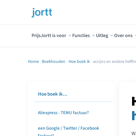
Prijs
Jortt is voor
Functies
Uitleg
Over ons
Home
›
Boekhouden
›
Hoe boek ik
›
accijns en andere heffi
Hoe boek ik...
Aliexpress - TEMU factuur?
een Google / Twitter / Facebook
Wa
factuur?