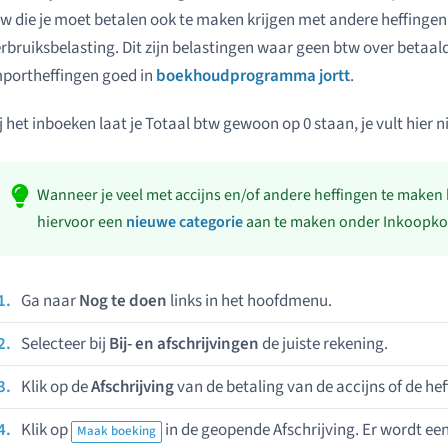
w die je moet betalen ook te maken krijgen met andere heffingen
rbruiksbelasting. Dit zijn belastingen waar geen btw over betaal
portheffingen goed in
boekhoudprogramma jortt
.
j het inboeken laat je Totaal btw gewoon op 0 staan, je vult hier ni
Wanneer je veel met accijns en/of andere heffingen te maken 
hiervoor een
nieuwe categorie
aan te maken onder Inkoopko
Ga naar
Nog te doen
links in het hoofdmenu.
Selecteer bij
Bij- en afschrijvingen
de juiste rekening.
Klik op de
Afschrijving
van de betaling van de accijns of de hef
Klik op
in de geopende Afschrijving. Er wordt e
Maak boeking