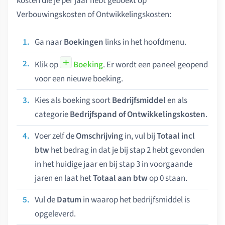
kosten die je per jaar hebt geboekt op
Verbouwingskosten of Ontwikkelingskosten:
Ga naar
Boekingen
links in het hoofdmenu.
Klik op
Boeking
. Er wordt een paneel geopend
voor een nieuwe boeking.
Kies als boeking soort
Bedrijfsmiddel
en als
categorie
Bedrijfspand of Ontwikkelingskosten
.
Voer zelf de
Omschrijving
in, vul bij
Totaal incl
btw
het bedrag in dat je bij stap 2 hebt gevonden
in het huidige jaar en bij stap 3 in voorgaande
jaren en laat het
Totaal aan btw
op 0 staan.
Vul de
Datum
in waarop het bedrijfsmiddel is
opgeleverd.