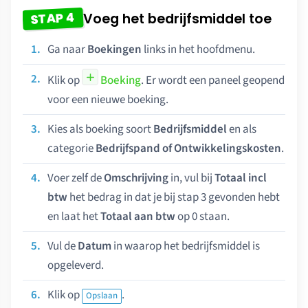
STAP 4
Voeg het bedrijfsmiddel toe
Ga naar
Boekingen
links in het hoofdmenu.
Klik op
Boeking
. Er wordt een paneel geopend
voor een nieuwe boeking.
Kies als boeking soort
Bedrijfsmiddel
en als
categorie
Bedrijfspand of Ontwikkelingskosten
.
Voer zelf de
Omschrijving
in, vul bij
Totaal incl
btw
het bedrag in dat je bij stap 3 gevonden hebt
en laat het
Totaal aan btw
op 0 staan.
Vul de
Datum
in waarop het bedrijfsmiddel is
opgeleverd.
Klik op
.
Opslaan