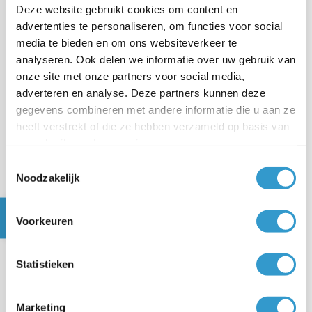
Klik op Verstrekte lening die we bij stap 3 hebben
Deze website gebruikt cookies om content en
toegevoegd.
advertenties te personaliseren, om functies voor social
media te bieden en om ons websiteverkeer te
analyseren. Ook delen we informatie over uw gebruik van
Stappenplan voor het jaar waarin de
onze site met onze partners voor social media,
werkzaamheden zijn afgerond
adverteren en analyse. Deze partners kunnen deze
gegevens combineren met andere informatie die u aan ze
STAP 1
heeft verstrekt of die ze hebben verzameld op basis van
Boek je kosten op Verbouwingskosten
uw gebruik van hun services.
of Ontwikkelingskosten
Toestemmingsselectie
Betalingen die je doet voor de verbouwing of
Noodzakelijk
ontwikkeling boek je op de kosten categorie zoals je dit
ook in het startjaar en de andere jaren hebt gedaan.
Voorkeuren
Staat er btw op de bijbehorende factuur, dan geef je de
btw op in de boeking.
Statistieken
STAP 2
Marketing