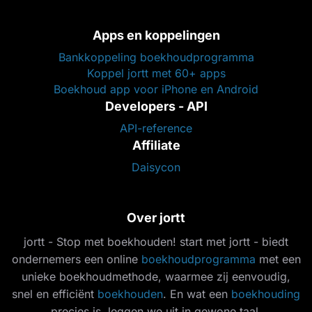
Apps en koppelingen
Bankkoppeling boekhoudprogramma
Koppel jortt met 60+ apps
Boekhoud app voor iPhone en Android
Developers - API
API-reference
Affiliate
Daisycon
Over jortt
jortt - Stop met boekhouden! start met jortt - biedt
ondernemers een online
boekhoudprogramma
met een
unieke boekhoudmethode, waarmee zij eenvoudig,
snel en efficiënt
boekhouden
. En wat een
boekhouding
precies is, leggen we uit in gewone taal.