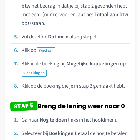
btw
het bedrag in dat je bij stap 2 gevonden hebt
met een - (min) ervoor en laat het
Totaal aan btw
op 0 staan.
Vul dezelfde
Datum
in als bij stap 4.
Klik op
.
Opslaan
Klik in de boeking bij
Mogelijke koppelingen
op
.
x boekingen
Klik op de boeking die je in stap 3 gemaakt hebt.
STAP 5
Breng de lening weer naar 0
Ga naar
Nog te doen
links in het hoofdmenu.
Selecteer bij
Boekingen
Betaal de nog te betalen