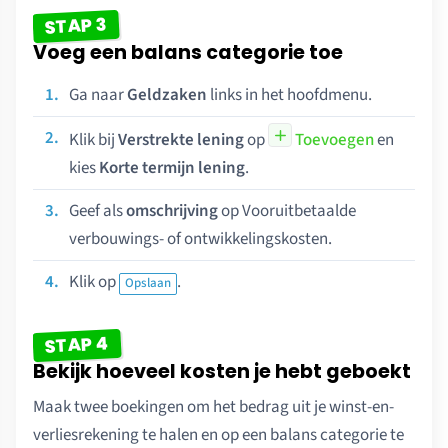
STAP 3
Voeg een balans categorie toe
Ga naar
Geldzaken
links in het hoofdmenu.
Klik bij
Verstrekte lening
op
Toevoegen
en
kies
Korte termijn lening
.
Geef als
omschrijving
op Vooruitbetaalde
verbouwings- of ontwikkelingskosten.
Klik op
.
Opslaan
STAP 4
Bekijk hoeveel kosten je hebt geboekt
Maak twee boekingen om het bedrag uit je winst-en-
verliesrekening te halen en op een balans categorie te