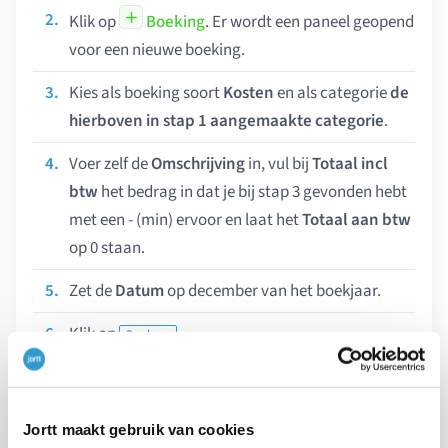
Klik op
Boeking
. Er wordt een paneel geopend
voor een nieuwe boeking.
Kies als boeking soort
Kosten
en als categorie
de
hierboven in stap 1 aangemaakte categorie
.
Voer zelf de
Omschrijving
in, vul bij
Totaal incl
btw
het bedrag in dat je bij stap 3 gevonden hebt
met een - (min) ervoor en laat het
Totaal aan btw
op 0 staan.
Zet de
Datum
op december van het boekjaar.
Klik op
.
Opslaan
Klik in de boeking bij
Mogelijke koppelingen
op
.
Betaald met
Jortt maakt gebruik van cookies