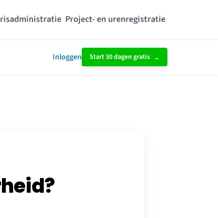
risadministratie
Project- en urenregistratie
Inloggen
Start 30 dagen gratis
heid?