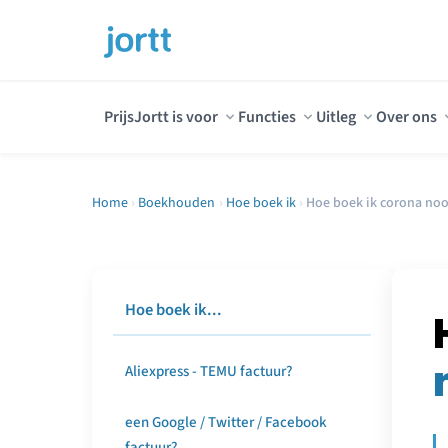
Prijs
Jortt is voor
Functies
Uitleg
Over ons
Home
›
Boekhouden
›
Hoe boek ik
›
Hoe boek ik corona no
Hoe boek ik...
Aliexpress - TEMU factuur?
een Google / Twitter / Facebook
factuur?