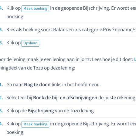
Klik op
in de geopende Bijschrijving. Er wordt 
Maak boeking
boeking.
Kies als boeking soort Balans en als categorie Privé opname/s
Klik op
.
Opslaan
or de lening maak je een lening aan in jortt: Lees hoe je dit doet:
ningdeel van de Tozo op deze lening:
Ga naar
Nog te doen
links in het hoofdmenu.
Selecteer bij
Boek de bij- en afschrijvingen
de juiste rekening
Klik op de
Bijschrijving
van de Tozo lening.
Klik op
in de geopende Bijschrijving. Er wordt 
Maak boeking
boeking.