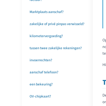
Marktplaats aanschaf?
zakelijke of privé pinpas verwisseld?
kilometervergoeding?
Op
no
tussen twee zakelijke rekeningen?
te
invoerrechten?
Hi
aanschaf telefoon?
een bekeuring?
D
OV-chipkaart?
on