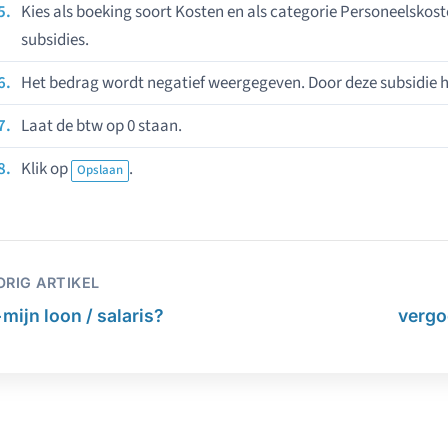
Kies als boeking soort Kosten en als categorie Personeelskos
subsidies.
Het bedrag wordt negatief weergegeven. Door deze subsidie h
Laat de btw op 0 staan.
Klik op
.
Opslaan
ORIG ARTIKEL
←
mijn loon / salaris?
vergo