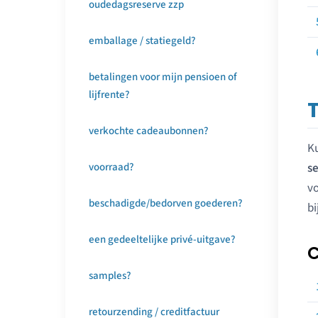
oudedagsreserve zzp
emballage / statiegeld?
betalingen voor mijn pensioen of
lijfrente?
verkochte cadeaubonnen?
Ku
voorraad?
s
vo
beschadigde/bedorven goederen?
bi
een gedeeltelijke privé-uitgave?
C
samples?
retourzending / creditfactuur