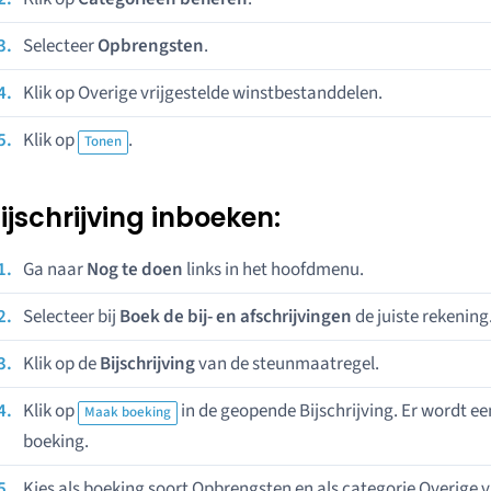
Selecteer
Opbrengsten
.
Klik op Overige vrijgestelde winstbestanddelen.
Klik op
.
Tonen
ijschrijving inboeken:
Ga naar
Nog te doen
links in het hoofdmenu.
Selecteer bij
Boek de bij- en afschrijvingen
de juiste rekening
Klik op de
Bijschrijving
van de steunmaatregel.
Klik op
in de geopende Bijschrijving. Er wordt 
Maak boeking
boeking.
Kies als boeking soort Opbrengsten en als categorie Overige 