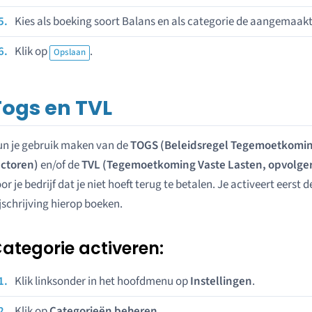
Kies als boeking soort Balans en als categorie de aangemaakt
Klik op
.
Opslaan
Togs en TVL
n je gebruik maken van de
TOGS (Beleidsregel Tegemoetkomin
ectoren)
en/of de
TVL (Tegemoetkoming Vaste Lasten, opvolge
or je bedrijf dat je niet hoeft terug te betalen. Je activeert eerst
jschrijving hierop boeken.
ategorie activeren:
Klik linksonder in het hoofdmenu op
Instellingen
.
Klik op
Categorieën beheren
.