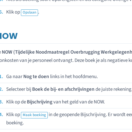
Klik op
.
Opslaan
NOW
e
NOW (Tijdelijke Noodmaatregel Overbrugging Werkgelegenh
onkosten van je personeel ontvangt. Deze boek je als negatieve kos
Ga naar
Nog te doen
links in het hoofdmenu.
Selecteer bij
Boek de bij- en afschrijvingen
de juiste rekening
Klik op de
Bijschrijving
van het geld van de NOW.
Klik op
in de geopende Bijschrijving. Er wordt 
Maak boeking
boeking.