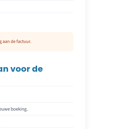
g aan de factuur.
an voor de
ieuwe boeking.
.