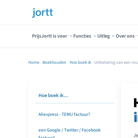
Prijs
Jortt is voor
Functies
Uitleg
Over ons
Home
›
Boekhouden
›
Hoe boek ik
›
Uitbetaling van een in
Hoe boek ik...
Aliexpress - TEMU factuur?
een Google / Twitter / Facebook
Je
factuur?