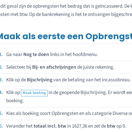
 dit geval zijn de opbrengsten het bedrag dat is geïncasseerd. De 
sten met btw. Op de bankrekening is het te ontvangen bijgeschrev
Maak als eerste een Opbrengs
Ga naar
Nog te doen
links in het hoofdmenu.
Selecteer bij
Bij- en afschrijvingen
de juiste rekening.
Klik op de
Bijschrijving
van de betaling van het incassobreau.
Klik op
in de geopende Bijschrijving. Er wordt 
Maak boeking
boeking.
Kies als boeking soort Opbrengsten en als categorie Diverse 
Verander het
totaal incl. btw
in 1627,36 en zet de
btw
op 0.