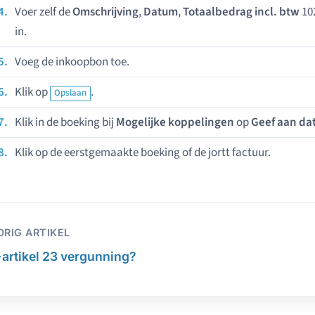
Voer zelf de
Omschrijving
,
Datum
,
Totaalbedrag incl. btw
10
in.
Voeg de inkoopbon toe.
Klik op
.
Opslaan
Klik in de boeking bij
Mogelijke koppelingen
op
Geef aan dat
Klik op de eerstgemaakte boeking of de jortt factuur.
ORIG ARTIKEL
←
artikel 23 vergunning?