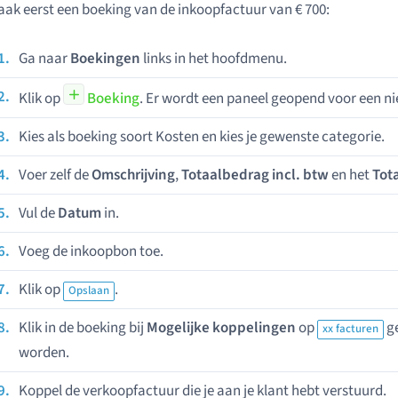
ak eerst een boeking van de inkoopfactuur van € 700:
Ga naar
Boekingen
links in het hoofdmenu.
Klik op
Boeking
. Er wordt een paneel geopend voor een n
Kies als boeking soort Kosten en kies je gewenste categorie.
Voer zelf de
Omschrijving
,
Totaalbedrag incl. btw
en het
Tot
Vul de
Datum
in.
Voeg de inkoopbon toe.
Klik op
.
Opslaan
Klik in de boeking bij
Mogelijke koppelingen
op
ge
xx facturen
worden.
Koppel de verkoopfactuur die je aan je klant hebt verstuurd.