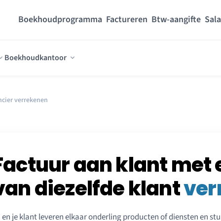
Boekhoudprogramma
Factureren
Btw-aangifte
Sala
Boekhoudkantoor
ncier verrekenen
Factuur aan klant met 
van diezelfde klant
ver
j en je klant leveren elkaar onderling producten of diensten en st