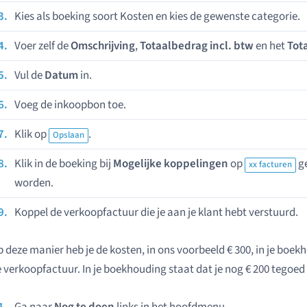
Kies als boeking soort Kosten en kies de gewenste categorie.
Voer zelf de
Omschrijving
,
Totaalbedrag incl. btw
en het
Tot
Vul de
Datum
in.
Voeg de inkoopbon toe.
Klik op
.
Opslaan
Klik in de boeking bij
Mogelijke koppelingen
op
ge
xx facturen
worden.
Koppel de verkoopfactuur die je aan je klant hebt verstuurd.
 deze manier heb je de kosten, in ons voorbeeld € 300, in je boe
 verkoopfactuur. In je boekhouding staat dat je nog € 200 tegoed 
Ga naar
Nog te doen
links in het hoofdmenu.