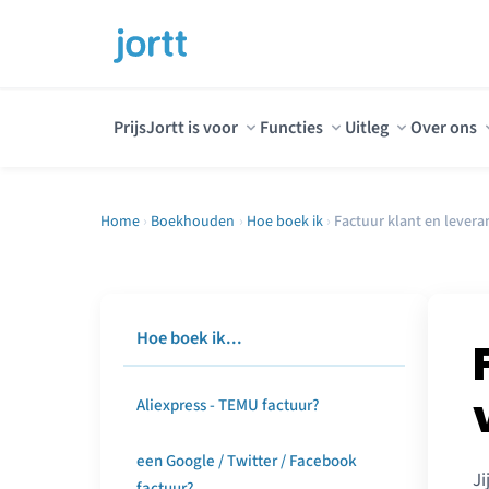
Prijs
Jortt is voor
Functies
Uitleg
Over ons
Home
›
Boekhouden
›
Hoe boek ik
›
Factuur klant en levera
Hoe boek ik...
Aliexpress - TEMU factuur?
een Google / Twitter / Facebook
Ji
factuur?