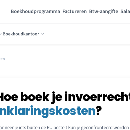
Boekhoudprogramma
Factureren
Btw-aangifte
Sala
Boekhoudkantoor
ten
Hoe boek je invoerrech
inklaringskosten
?
nneer je iets buiten de EU bestelt kun je geconfronteerd worde