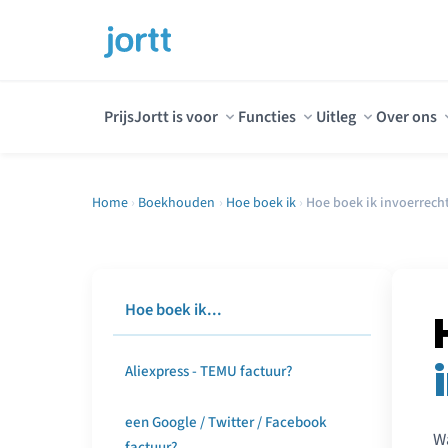
Prijs
Jortt is voor
Functies
Uitleg
Over ons
Home
›
Boekhouden
›
Hoe boek ik
›
Hoe boek ik invoerrech
Hoe boek ik...
Aliexpress - TEMU factuur?
een Google / Twitter / Facebook
Wa
factuur?