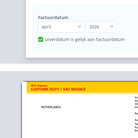
Factuurdatum
april
2026
Leverdatum is gelijk aan factuurdatum