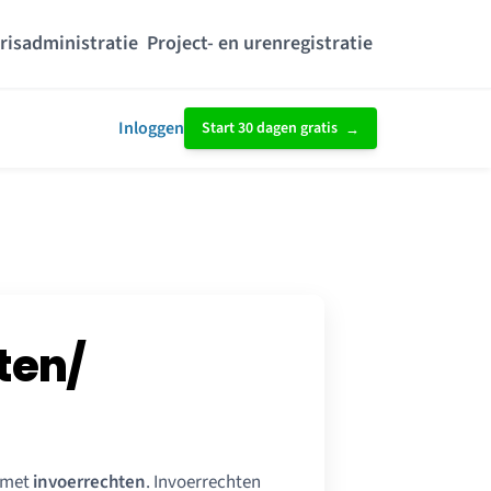
risadministratie
Project- en urenregistratie
Inloggen
Start 30 dagen gratis
ten/
n met
invoerrechten
. Invoerrechten