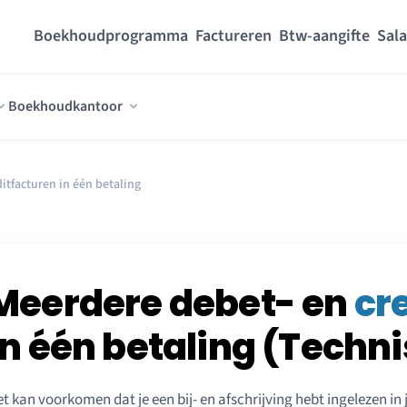
Boekhoudprogramma
Factureren
Btw-aangifte
Sala
Boekhoudkantoor
itfacturen in één betaling
Meerdere debet- en
cr
in één betaling (Techn
t kan voorkomen dat je een bij- en afschrijving hebt ingelezen in j