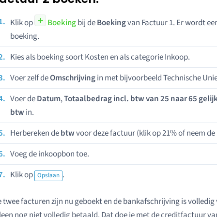
Klik op
Boeking
bij de
Boeking
van Factuur 1. Er wordt e
boeking.
Kies als boeking soort Kosten en als categorie Inkoop.
Voer zelf de
Omschrijving
in met bijvoorbeeld Technische Unie
Voer de
Datum
,
Totaalbedrag incl. btw van 25 naar 65 gelijk
btw
in.
Herbereken de
btw
voor deze factuur (klik op 21% of neem de
Voeg de inkoopbon toe.
Klik op
.
Opslaan
 twee facturen zijn nu geboekt en de bankafschrijving is volledi
leen nog niet volledig betaald. Dat doe je met de creditfactuur van