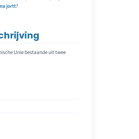
a jortt
?
chrijving
hnische Unie bestaande uit twee