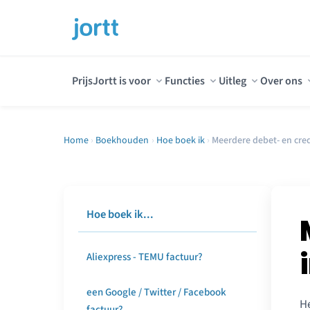
Prijs
Jortt is voor
Functies
Uitleg
Over ons
Home
›
Boekhouden
›
Hoe boek ik
›
Meerdere debet- en cred
Hoe boek ik...
Aliexpress - TEMU factuur?
een Google / Twitter / Facebook
He
factuur?