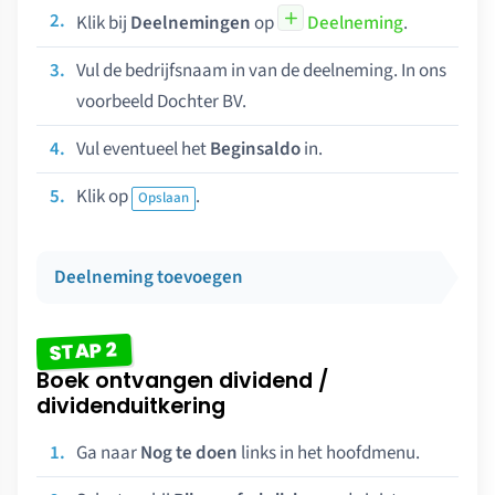
Klik bij
Deelnemingen
op
Deelneming
.
Vul de bedrijfsnaam in van de deelneming. In ons
voorbeeld Dochter BV.
Vul eventueel het
Beginsaldo
in.
Klik op
.
Opslaan
Deelneming toevoegen
STAP 2
Boek ontvangen dividend /
dividenduitkering
Ga naar
Nog te doen
links in het hoofdmenu.