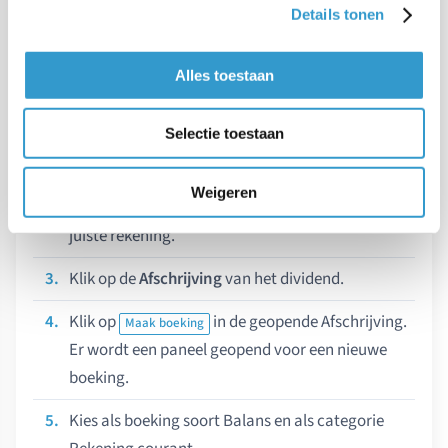
Details tonen
Boeken van de banktransactie van het
dividend
Alles toestaan
Wanneer je uiteindelijk daadwerkelijk het geld hebt
ontvangen boek je dit weer op je
Rekening courant
.
Selectie toestaan
Ga naar
Nog te doen
links in het hoofdmenu.
Weigeren
Selecteer bij
Boek de bij- en afschrijvingen
de
juiste rekening.
Klik op de
Afschrijving
van het dividend.
Klik op
in de geopende Afschrijving.
Maak boeking
Er wordt een paneel geopend voor een nieuwe
boeking.
Kies als boeking soort Balans en als categorie