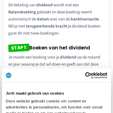
De betaling van
dividend
wordt met een
Balansboeking
geboekt en deze boeking neemt
automatisch de
datum
over van de
banktransactie
.
Wil je met
terugwerkende kracht
je dividend boeken
gaat dit met twee boekingen.
STAP 1
Boeken van het dividend
Je maakt een boeking voor je
dividend
op de maand
en jaar waarop je dat wil doen en geeft aan dat deze
betaald is aan de
Rekening courant
(schuld of tegoed
aan de aandeelhouder).
Ga naar
Boekingen
links in het hoofdmenu.
Jortt maakt gebruik van cookies
Deze website gebruikt cookies om content en
Klik op
Boeking
. Er wordt een paneel geopend
advertenties te personaliseren, om functies voor social
voor een nieuwe boeking.