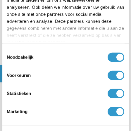
media te bieden en om ons websiteverkeer te
analyseren. Ook delen we informatie over uw gebruik van
Kies als boeking soort Balans en als categorie
onze site met onze partners voor social media,
Dividenduitkering.
adverteren en analyse. Deze partners kunnen deze
gegevens combineren met andere informatie die u aan ze
Voer zelf de
Omschrijving
,
Datum
,
Totaalbedrag
heeft verstrekt of die ze hebben verzameld op basis van
incl. btw
en het
Totaal aan btw
in.
uw gebruik van hun services.
Voeg de inkoopbon toe.
Toestemmingsselectie
Noodzakelijk
Klik op
.
Opslaan
Voorkeuren
Klik in de boeking bij
Mogelijke koppelingen
op
Geef aan dat de boeking is betaald met:
.
Statistieken
Klik op
Mijn rekening-courant
.
Marketing
Het dividend is nu geboekt.
STAP 2