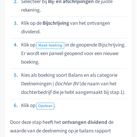
Selecteer bij
Bij- en afschrijvingen
de juiste
rekening.
Klik op de
Bijschrijving
van het ontvangen
dividend.
Klik op
in de geopende Bijschrijving.
Maak boeking
Er wordt een paneel geopend voor een nieuwe
boeking.
Kies als boeking soort Balans en als categorie
Deelnemingen |
Dochter BV
(de naam van het
dochterbedrijf die je hebt aangemaakt bij stap 1).
Klik op
.
Opslaan
Door deze stap heeft het
ontvangen dividend
de
waarde van de deelneming op je balans rapport