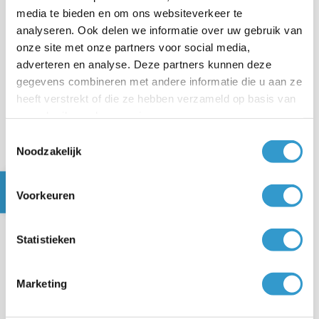
media te bieden en om ons websiteverkeer te
Opbrengsten van Google Adsense en Amazon zijn ook
analyseren. Ook delen we informatie over uw gebruik van
met btw
verlegd
. Deze opbrengsten kun je in jortt niet
onze site met onze partners voor social media,
rechtstreeks boeken met een
opbrengsten boeking
adverteren en analyse. Deze partners kunnen deze
omdat de btw dan niet goed wordt meegenomen. Om
gegevens combineren met andere informatie die u aan ze
deze goed in je administratie te verwerken moet je
heeft verstrekt of die ze hebben verzameld op basis van
hiervan een
factuur
aanmaken in jortt.
uw gebruik van hun services.
Toestemmingsselectie
Dit doe je als volgt:
Noodzakelijk
Maak Google Adsense aan als klant.
Voorkeuren
Gegevens Google Adsense
btw nummer: IE6388047V
Statistieken
Adres: Google Ireland
Gordon House
Marketing
Barrow Street
Dublin 4