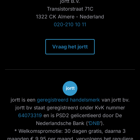
jortt B.V.
Transistorstraat 71C
1322 CK Almere - Nederland
020-210 10 11
Vraag het jortt
jortt is een
geregistreerd handelsmerk
van jortt bv.
jortt bv staat geregistreerd onder KvK nummer
64073319
en is PSD2 gelicentieerd door De
Nederlandsche Bank (‘
DNB
’).
* Welkomspromotie: 30 dagen gratis, daarna 3
maanden € 9,95 per maand, vervolgens het reguliere