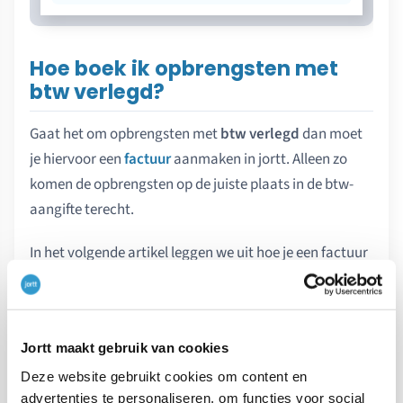
Hoe boek ik opbrengsten met
btw verlegd?
Gaat het om opbrengsten met
btw verlegd
dan moet
je hiervoor een
factuur
aanmaken in jortt. Alleen zo
komen de opbrengsten op de juiste plaats in de btw-
aangifte terecht.
In het volgende artikel leggen we uit hoe je een factuur
met btw verlegd kunt aanmaken:
Factuur met btw
verlegd
Jortt maakt gebruik van cookies
Hoe boek ik opbrengsten van
Google Adsense en Amazon?
Deze website gebruikt cookies om content en
advertenties te personaliseren, om functies voor social