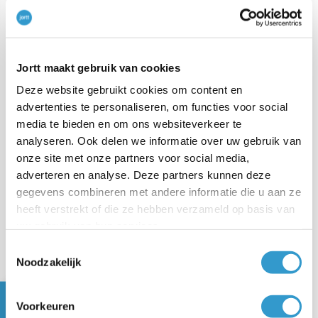
Voor een Eigen regel met de
Conditie Factuur
heb je
jortt Plus
nodig.
Jortt maakt gebruik van cookies
STAP 6
Deze website gebruikt cookies om content en
Shopify/Stripe betalingen koppelen
advertenties te personaliseren, om functies voor social
De bijschrijvingen op je bank boek je nu als
‘Balans’
en
media te bieden en om ons websiteverkeer te
analyseren. Ook delen we informatie over uw gebruik van
kies je voor de categorie
‘Stripe tussenrekening’
. Je
onze site met onze partners voor social media,
saldo op de Stripe rekening neemt nu af met de
adverteren en analyse. Deze partners kunnen deze
uitbetalingen van Stripe.
gegevens combineren met andere informatie die u aan ze
heeft verstrekt of die ze hebben verzameld op basis van
Ga naar
Nog te doen
links in het hoofdmenu.
uw gebruik van hun services.
Toestemmingsselectie
Selecteer bij
Boek de bij- en afschrijvingen
de
Noodzakelijk
juiste rekening.
Klik op de
Bijschrijving
van de uitbetaling van
Voorkeuren