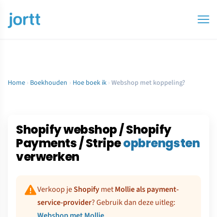
Home
›
Boekhouden
›
Hoe boek ik
›
Webshop met koppeling?
Shopify webshop / Shopify
Payments / Stripe
opbrengsten
verwerken
Verkoop je
Shopify
met
Mollie als payment-
service-provider
? Gebruik dan deze uitleg:
Webshop met Mollie