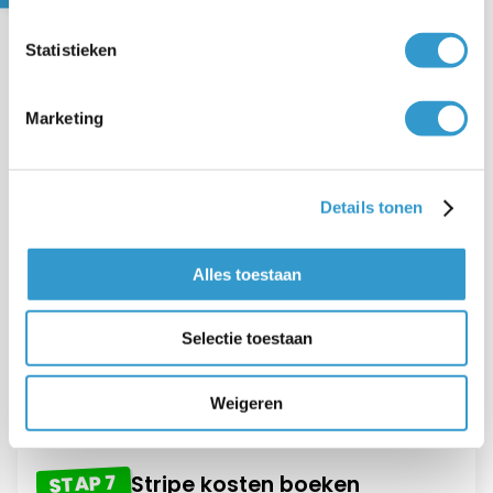
Stripe.
Statistieken
Klik op
in de geopende Bijschrijving.
Maak boeking
Er wordt een paneel geopend voor een nieuwe
boeking.
Marketing
Kies als boeking soort Balans en als categorie
Stripe.
Details tonen
Klik op
.
Opslaan
Alles toestaan
Kies
‘Ja, graag’
om deze uitbetalingen
automatisch te laten boeken door de
Selectie toestaan
Boekhoudbot
. Alle toekomstige bijschrijvingen
van Stripe op je bankrekening worden vanaf nu
Weigeren
automatisch voor je geboekt.
STAP 7
Stripe kosten boeken