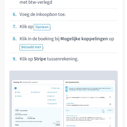
met btw-verlegd
Voeg de inkoopbon toe.
Klik op
.
Opslaan
Klik in de boeking bij
Mogelijke koppelingen
op
.
Betaald met
Klik op
Stripe
tussenrekening.