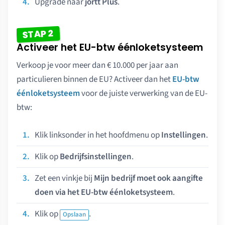
Upgrade naar
jortt Plus
.
STAP 2
Activeer het EU-btw éénloketsysteem
Verkoop je voor meer dan € 10.000 per jaar aan
particulieren binnen de EU? Activeer dan het
EU-btw
éénloketsysteem
voor de juiste verwerking van de EU-
btw:
Klik linksonder in het hoofdmenu op
Instellingen
.
Klik op
Bedrijfsinstellingen
.
Zet een vinkje bij
Mijn bedrijf moet ook aangifte
doen via het EU-btw éénloketsysteem
.
Klik op
.
Opslaan