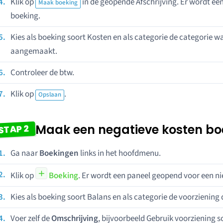
Klik op
in de geopende Afschrijving. Er wordt e
Maak boeking
boeking.
Kies als boeking soort Kosten en als categorie de categorie w
aangemaakt.
Controleer de btw.
Klik op
.
Opslaan
Maak een negatieve kosten bo
STAP 2
Ga naar
Boekingen
links in het hoofdmenu.
Klik op
Boeking
. Er wordt een paneel geopend voor een n
Kies als boeking soort Balans en als categorie de voorziening
Voer zelf de
Omschrijving
, bijvoorbeeld Gebruik voorziening 