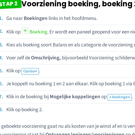
Voorziening boeking, boeking 
STAP 2
Ga naar
Boekingen
links in het hoofdmenu.
Klik op
Boeking
. Er wordt een paneel geopend voor een n
Kies als boeking soort Balans en als categorie de voorziening
Voer zelf de
Omschrijving,
bijvoorbeeld Voorziening schilder
Klik op
.
Opslaan
Je koppelt nu boeking 1 en 2 aan elkaar. Klik op boeking 1 via
Klik in de boeking bij
Mogelijke koppelingen
op
.
x boekingen
Klik op boeking 2.
 geboekte voorziening gaat nu als kosten van je winst af en is ver
 voorziening staat bij
Ontvangen leningen/voorzieningen
op d