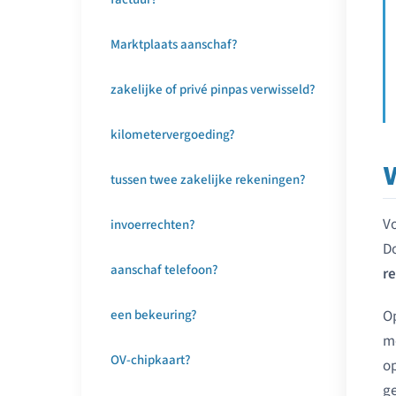
Marktplaats aanschaf?
zakelijke of privé pinpas verwisseld?
kilometervergoeding?
tussen twee zakelijke rekeningen?
Vo
invoerrechten?
Do
aanschaf telefoon?
r
O
een bekeuring?
mo
OV-chipkaart?
op
ge