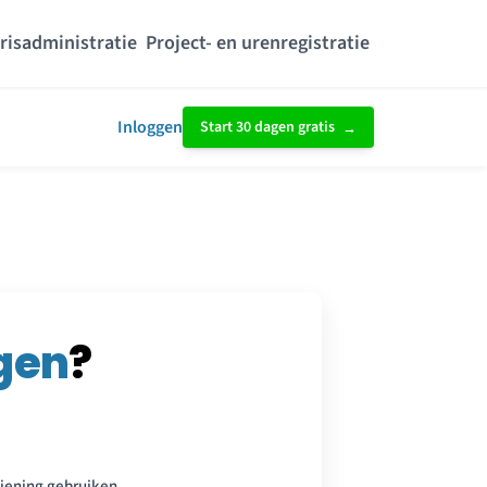
risadministratie
Project- en urenregistratie
Inloggen
Start 30 dagen gratis
gen
?
iening gebruiken