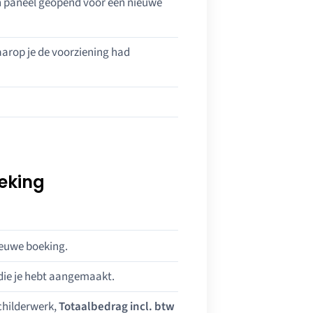
en paneel geopend voor een nieuwe
aarop je de voorziening had
eking
ieuwe boeking.
 die je hebt aangemaakt.
schilderwerk,
Totaalbedrag incl. btw