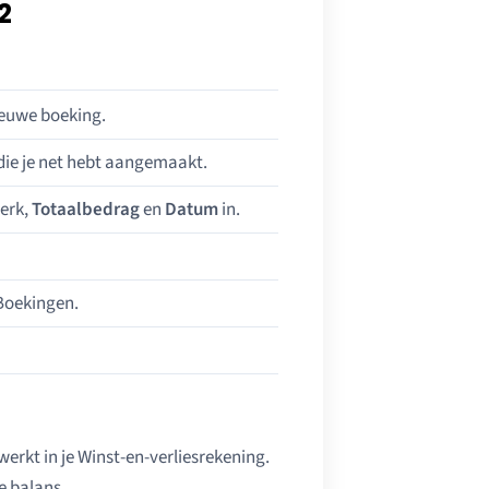
2
ieuwe boeking.
 die je net hebt aangemaakt.
werk,
Totaalbedrag
en
Datum
in.
 Boekingen.
werkt in je Winst-en-verliesrekening.
e balans.