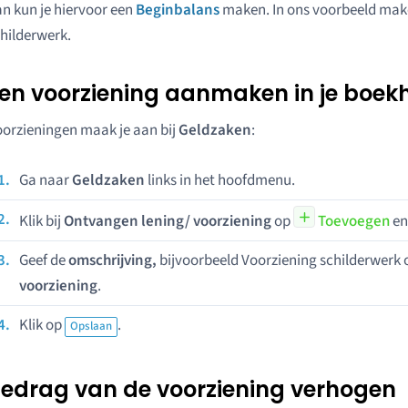
n kun je hiervoor een
Beginbalans
maken. In ons voorbeeld mak
hilderwerk.
en voorziening aanmaken in je boek
orzieningen maak je aan bij
Geldzaken
:
Ga naar
Geldzaken
links in het hoofdmenu.
Klik bij
Ontvangen lening/ voorziening
op
Toevoegen
en
Geef de
omschrijving,
bijvoorbeeld Voorziening schilderwerk o
voorziening
.
Klik op
.
Opslaan
edrag van de voorziening verhogen