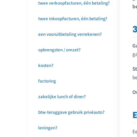
twee verkoopfacturen, één betaling?
b
twee inkoopfacturen, één betaling?
een vooruitbetaling verrekenen?
G
opbrengsten / omzet?
ga
kosten?
St
be
factoring
O
zakelijke lunch of diner?
btw-teruggave gebruik privéauto?
leningen?
Ee