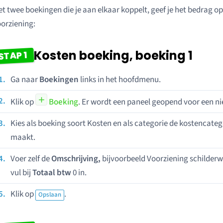
t twee boekingen die je aan elkaar koppelt, geef je het bedrag op
orziening:
Kosten boeking, boeking 1
STAP 1
Ga naar
Boekingen
links in het hoofdmenu.
Klik op
Boeking
. Er wordt een paneel geopend voor een n
Kies als boeking soort Kosten en als categorie de kostencate
maakt.
Voer zelf de
Omschrijving,
bijvoorbeeld Voorziening schilder
vul bij
Totaal btw
0 in.
Klik op
.
Opslaan