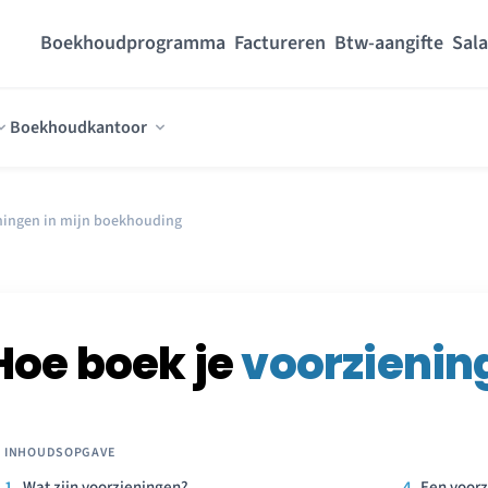
Boekhoudprogramma
Factureren
Btw-aangifte
Sala
Boekhoudkantoor
ningen in mijn boekhouding
Hoe boek je
voorzienin
Wat zijn voorzieningen?
Een voorz