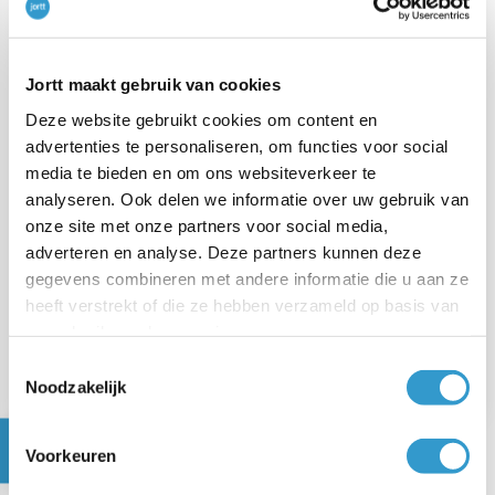
proberen.
De automatische incasso wordt weer opnieuw
Jortt maakt gebruik van cookies
Ingepland.
Deze website gebruikt cookies om content en
advertenties te personaliseren, om functies voor social
media te bieden en om ons websiteverkeer te
analyseren. Ook delen we informatie over uw gebruik van
VORIG ARTIKEL
onze site met onze partners voor social media,
adverteren en analyse. Deze partners kunnen deze
←
Omzet uit periodieke facturen
gegevens combineren met andere informatie die u aan ze
heeft verstrekt of die ze hebben verzameld op basis van
VOLGEND ARTIKEL
uw gebruik van hun services.
→
Loonstaat
Toestemmingsselectie
Noodzakelijk
Voorkeuren