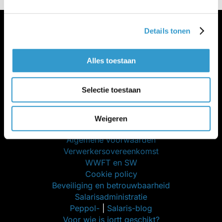
Details tonen
Alles toestaan
Meer jortt
Selectie toestaan
Inloggen bij jortt
Changelog
Gratis cursus boekhouden
Weigeren
jortt is privacyvriendelijk
Algemene voorwaarden
Verwerkersovereenkomst
WWFT en SW
Cookie policy
Beveiliging en betrouwbaarheid
Salarisadministratie
Peppol-
|
Salaris-blog
Voor wie is jortt geschikt?