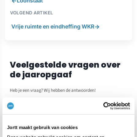
←
Loonstaat
VOLGEND ARTIKEL
→
Vrije ruimte en eindheffing WKR
Veelgestelde vragen over
de jaaropgaaf
Heb je een vraag? Wij hebben de antwoorden!
Wat is een jaaropgaaf?
Jortt maakt gebruik van cookies
Deze website gebruikt cookies om content en