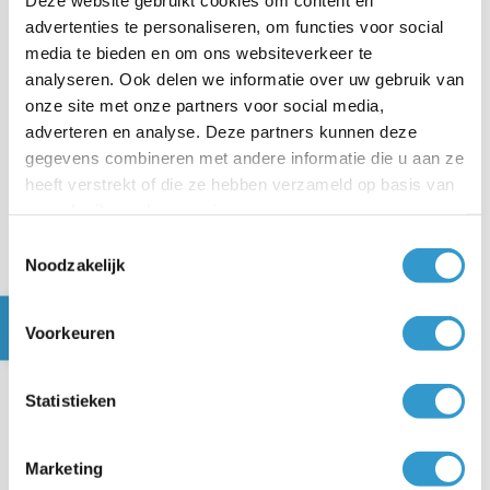
advertenties te personaliseren, om functies voor social
Waarvoor heeft je
media te bieden en om ons websiteverkeer te
werknemer een jaaropgaaf
analyseren. Ook delen we informatie over uw gebruik van
nodig?
onze site met onze partners voor social media,
adverteren en analyse. Deze partners kunnen deze
gegevens combineren met andere informatie die u aan ze
Voor welke werknemers is er
heeft verstrekt of die ze hebben verzameld op basis van
een jaaropgaaf beschikbaar
uw gebruik van hun services.
in jortt?
Toestemmingsselectie
Noodzakelijk
Hoe print of download ik de
jaaropgaaf in jortt?
Voorkeuren
Statistieken
Marketing