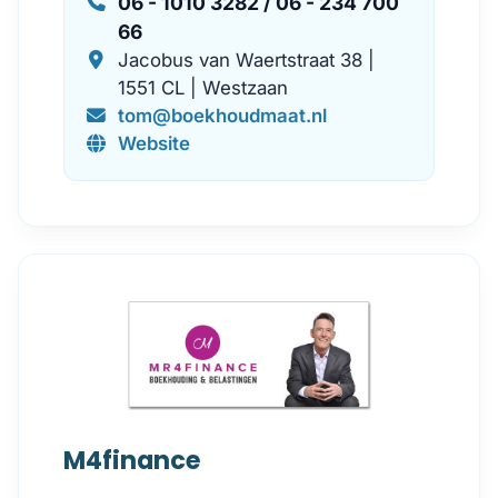
06 - 1010 3282 / 06 - 234 700
66
Jacobus van Waertstraat 38 |
1551 CL | Westzaan
tom@boekhoudmaat.nl
Website
M4finance