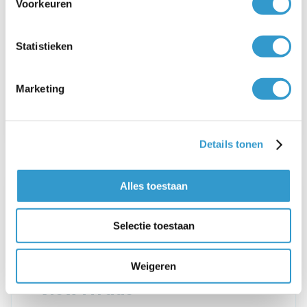
Voorkeuren
020-369 5525
Keurenplein 41 | 1069 CD |
Statistieken
Amsterdam
info@taxenlegalhof.nl
Marketing
Website
Details tonen
Alles toestaan
Selectie toestaan
Weigeren
View4Trade