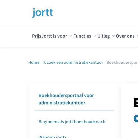
Prijs
Jortt is voor
Functies
Uitleg
Over ons
Home
›
Ik zoek een administratiekantoor
›
Boekhoudersport
Boekhoudersportaal voor
administratiekantoor
Beginnen als jortt boekhoudcoach
Waarom jortt?