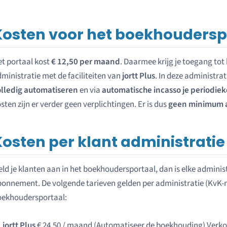
Kosten voor het boekhoudersp
t portaal kost
€ 12,50 per maand
. Daarmee krijg je toegang tot
ministratie met de faciliteiten van
jortt Plus
. In deze administra
olledig automatiseren
en via
automatische incasso je periodiek
sten zijn er verder geen verplichtingen. Er is dus
geen minimum 
Kosten per klant administratie
ld je klanten aan in het boekhoudersportaal, dan is elke administ
onnement. De volgende tarieven gelden per administratie (KvK
oekhoudersportaal:
jortt Plus
€ 24,50 / maand (Automatiseer de boekhouding) Verkoo