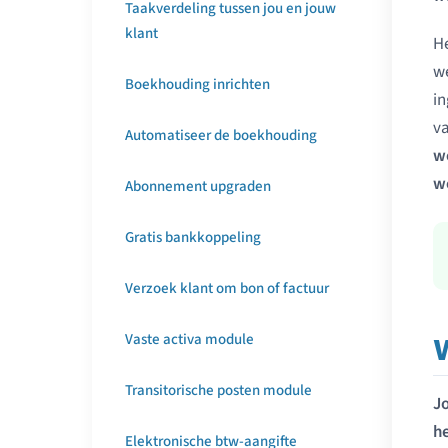
Taakverdeling tussen jou en jouw
klant
He
we
Boekhouding inrichten
in
va
Automatiseer de boekhouding
w
w
Abonnement upgraden
Gratis bankkoppeling
Verzoek klant om bon of factuur
Vaste activa module
Transitorische posten module
J
h
Elektronische btw-aangifte