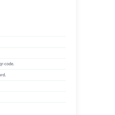
qr-code.
ard.