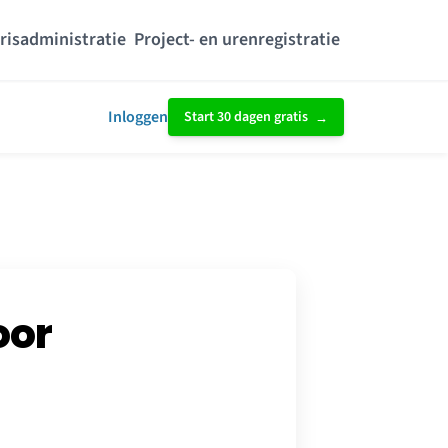
risadministratie
Project- en urenregistratie
Inloggen
Start 30 dagen gratis
oor