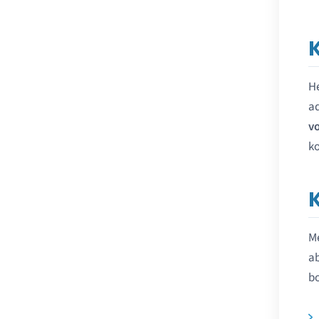
He
ad
v
ko
Me
ab
b