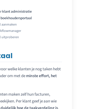
r klant administratie
n boekhoudersportaal
al aanmaken
rkflowmanager
l uitproberen
aal
voor welke klanten je nog taken hebt
ouder om met de
minste effort, het
anten maken zelf hun facturen,
eekijken. Per klant geef je aan wie
n
duidelijk hoe de taakverdeling is
.