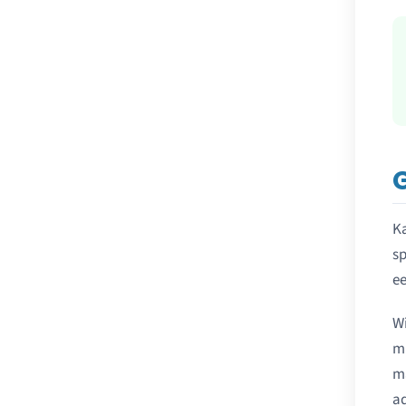
Ka
sp
ee
Wi
mi
ma
ad