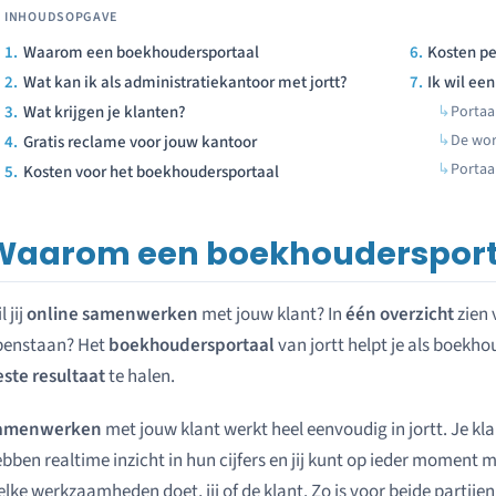
Waarom een boekhoudersportaal
Kosten pe
Wat kan ik als administratiekantoor met jortt?
Ik wil ee
Wat krijgen je klanten?
Porta
De wo
Gratis reclame voor jouw kantoor
Portaa
Kosten voor het boekhoudersportaal
Waarom een boekhoudersport
l jij
online samenwerken
met jouw klant? In
één overzicht
zien 
penstaan? Het
boekhoudersportaal
van jortt helpt je als boekh
ste resultaat
te halen.
amenwerken
met jouw klant werkt heel eenvoudig in jortt. Je kl
bben realtime inzicht in hun cijfers en jij kunt op ieder moment m
lke werkzaamheden doet, jij of de klant. Zo is voor beide partije