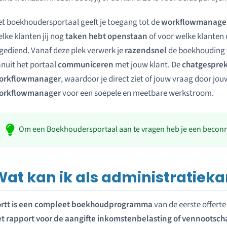
t boekhoudersportaal geeft je toegang tot de
workflowmanage
lke klanten jij nog
taken hebt openstaan
of voor welke klanten
gediend. Vanaf deze plek verwerk je
razendsnel
de boekhouding v
nuit het portaal
communiceren
met jouw klant. De
chatgespre
orkflowmanager
, waardoor je direct ziet of jouw vraag door jo
orkflowmanager
voor een soepele en meetbare werkstroom.
Om een Boekhoudersportaal aan te vragen heb je een beco
Wat kan ik als administratieka
ortt is een compleet boekhoudprogramma
van de eerste offerte
et rapport voor de aangifte inkomstenbelasting of vennootsch