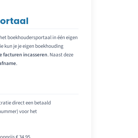
ortaal
 het boekhoudersportaal in één eigen
tie kun je je eigen boekhouding
e facturen incasseren
. Naast deze
afname
.
ratie direct een betaald
-nummer) voor het
pprijs € 34,95.