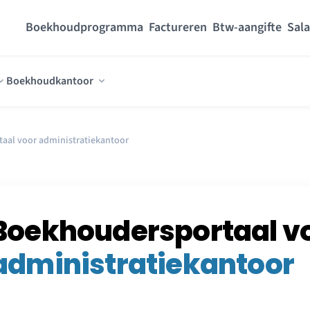
Boekhoudprogramma
Factureren
Btw-aangifte
Sala
Boekhoudkantoor
aal voor administratiekantoor
Boekhoudersportaal v
administratiekantoor