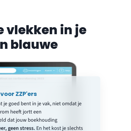
 vlekken in je
en blauwe
oor ZZP'ers
je goed bent in je vak, niet omdat je
rom heeft jortt een
ld dat jouw boekhouding
r, geen stress.
En het kost je slechts