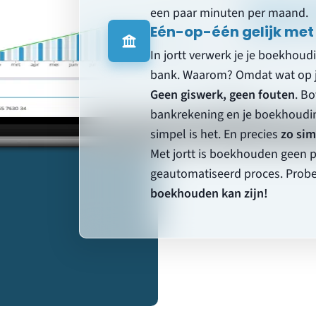
een paar minuten per maand.
Eén-op-één gelijk met
In jortt verwerk je je boekhoudi
bank. Waarom? Omdat wat op je
Geen giswerk, geen fouten
. Bo
bankrekening en je boekhoudin
simpel is het. En precies
zo sim
Met jortt is boekhouden geen 
geautomatiseerd proces. Probe
boekhouden kan zijn!