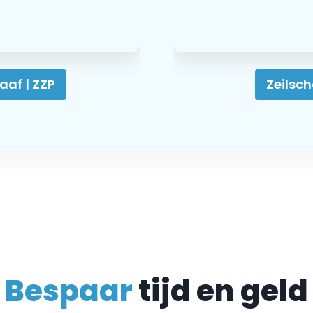
aaf | ZZP
Zeilsch
Bespaar
tijd en geld