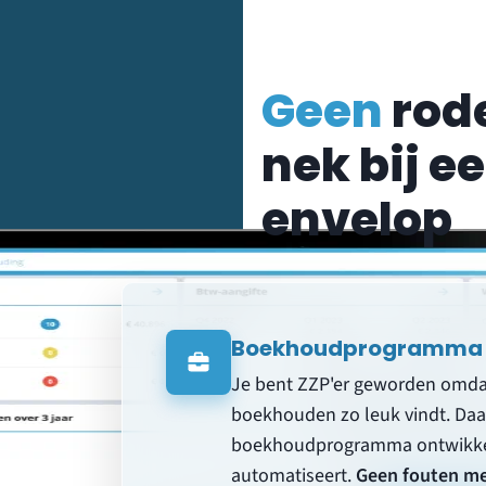
Geen
rode
nek bij e
envelop
Boekhoudprogramma v
Je bent ZZP'er geworden omdat 
boekhouden zo leuk vindt. Daa
boekhoudprogramma ontwikke
automatiseert.
Geen fouten mee