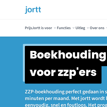
Prijs
Jortt is voor
Functies
Uitleg
Over ons
Boekhouding
voor zzp'ers
ZZP-boekhouding perfect gedaan in s
minuten per maand. Met jortt word
eenvoudig, snel en foutloos. Het p