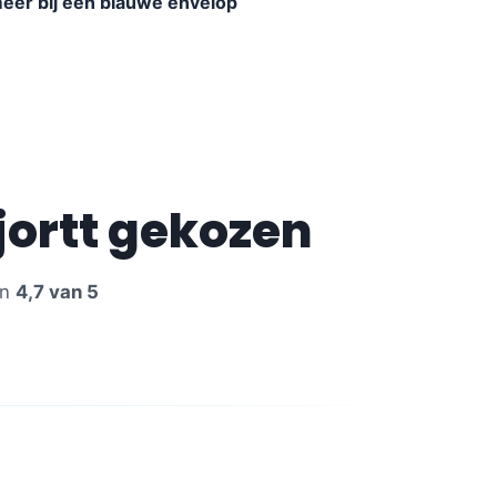
eer bij een blauwe envelop
jortt gekozen
en
4,7 van 5