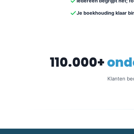
Iedereen begrijpt het; f
Je boekhouding klaar b
110.000+
ond
Klanten be