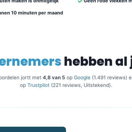
outen maken is onmogelijk
Geen rode vlekken m
innen 10 minuten per maand
ernemers
hebben al 
oordelen jortt met
4,8 van 5
op
Google
(1.491 reviews) 
op
Trustpilot
(221 reviews, Uitstekend).