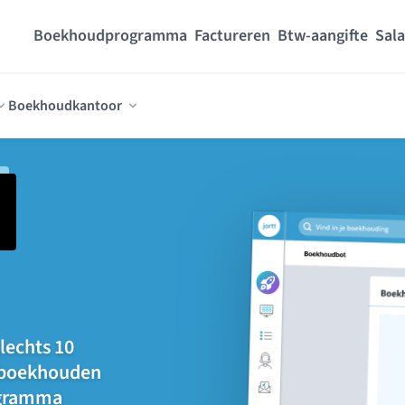
Boekhoudprogramma
Factureren
Btw-aangifte
Sala
Boekhoudkantoor
lechts 10
t boekhouden
rogramma