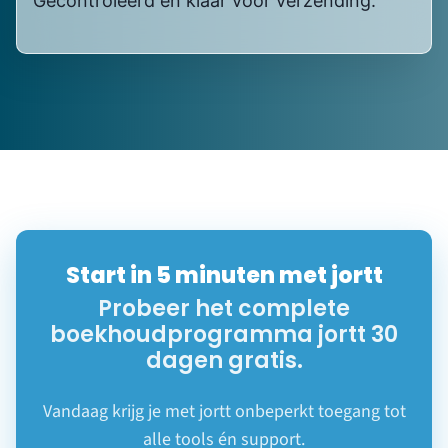
dagen gratis.
Vandaag krijg je met jortt onbeperkt toegang tot
alle tools én support.
Ontdek alle geavanceerde functies en ervaar zelf
hoe eenvoudig boekhouden kan zijn.
Gratis uitproberen
Meer jortt
Inloggen bij jortt
Changelog
Gratis cursus boekhouden
jortt is privacyvriendelijk