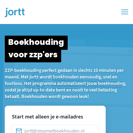
Boekhouding
voor zzp'ers
ZZP-boekhouding perfect gedaan in slechts 10 minuten per
maand. Met jortt wordt boekhouden eenvoudig, snel en
foutloos. Het programma automatiseert jouw boekhouding,
zodat je altijd up-to-date bent en nooit te veel belasting
betaalt. Boekhouden wordt gewoon leuk!
Start met alleen je e-mailadres