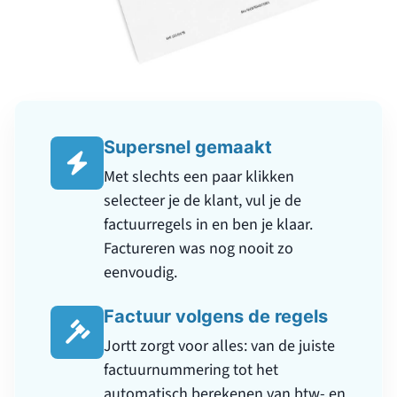
eenvoudig.
Factuur volgens de regels
Jortt zorgt voor alles: van de juiste
factuurnummering tot het
automatisch berekenen van btw- en
totaalbedragen. Zo weet je zeker
dat elke factuur klopt.
Duidelijk voor je klant
Jortt plaatst de betaalinstructies
duidelijk en centraal op de factuur.
Je klant ziet direct wat, wanneer en
hoe er betaald moet worden.
Maak facturen die professioneel ogen én
jou tijd besparen. Factureren in stijl? Dat