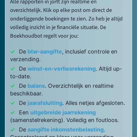
✓
Een
uitgebreide jaarrekening
(samenstelrekening). Volledig en foutloos.
✓
De
aangifte inkomstenbelasting
.
Gecontroleerd en klaar voor verzending.
Start in 5 minuten met jortt
Probeer het complete
boekhoudprogramma jortt 30