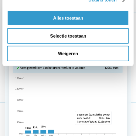
Alles toestaan
Selectie toestaan
Weigeren
Profiteer van het Urencriterium
Als je minimaal 1.225 uur per jaar aan je bedrijf
besteedt, heb je recht op belastingvoordelen zoals de
startersaftrek en zelfstandigenaftrek. Dat kan je
duizenden euro's per jaar besparen. Met het jortt
rapport Urencriterium toon je eenvoudig aan hoeveel
uren je hebt gewerkt. Altijd inzichtelijk, altijd klaar
voor de Belastingdienst.