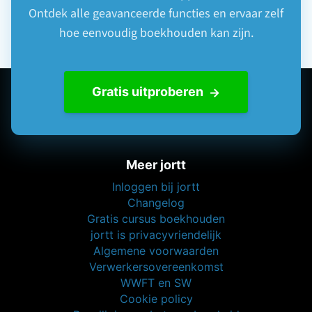
Algemene voorwaarden
Verwerkersovereenkomst
WWFT en SW
Cookie policy
Beveiliging en betrouwbaarheid
Salarisadministratie
Peppol-
|
Salaris-blog
Voor wie is jortt geschikt?
Beste boekhoudprogramma 2026
Beste boekhoudprogramma 2026 voor zzp
Beste boekhoudprogramma 2026 voor mkb
Administratiekantoor
Boekhoudersportaal
jortt voor boekhouders