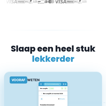
VOORAF
WETEN
Altijd voorbereid op de btw-
aangifte
Met jortt zie je ruim van tevoren hoeveel btw je moet
betalen. Zo kun je tijdig reserveren en voorkom je