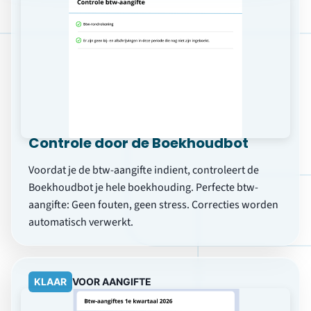
KLAAR
VOOR AANGIFTE
Geen stress aan het einde van het
jaar
Als ZZP’er weet je één ding zeker: aan het einde van
het jaar moet je belastingaangifte doen. Met jortt
wordt dit proces eenvoudig en stressvrij. Realtime
rapporten geven je maximale controle.