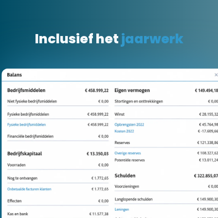
Klaar voor de Belastingaangifte
Als ZZP’er weet je één ding zeker: aan het einde
van het jaar moet je belastingaangifte doen. Of het
nu gaat om de btw of de inkomstenbelasting, met
jortt wordt dit proces eenvoudig en stressvrij.
Jortt begeleidt je stap voor stap door iedere
aangifte heen.