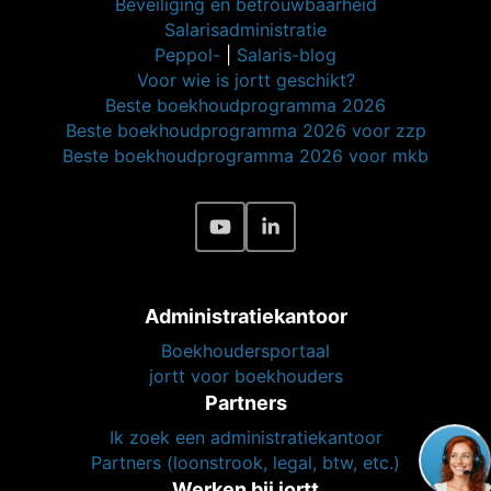
Partners
Ik zoek een administratiekantoor
Partners (loonstrook, legal, btw, etc.)
Werken bij jortt
Vacatures HQ Almere
Apps en koppelingen
Bankkoppeling boekhoudprogramma
Koppel jortt met 60+ apps
Boekhoud app voor iPhone en Android
Developers - API
API-reference
Affiliate
Daisycon