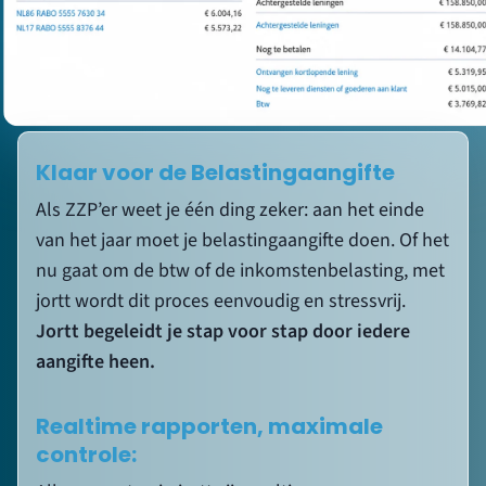
Realtime rapporten, maximale
controle:
Alle rapporten in jortt zijn realtime en
overzichtelijk. Klik op elke post om direct de
onderliggende boekingen te zien. Zo heb je altijd
volledig inzicht in je financiële situatie. De
Boekhoudbot regelt voor jou:
✓
De
btw-aangifte
, inclusief controle en
verzending.
✓
De
winst-en-verliesrekening
. Altijd up-
to-date.
✓
De
balans
. Overzichtelijk en realtime
beschikbaar.
✓
De
jaarafsluiting
. Alles netjes afgesloten.