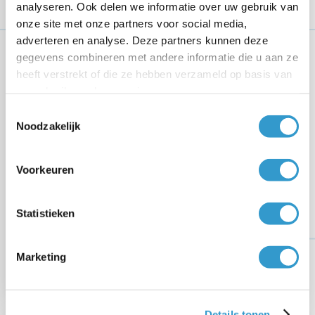
analyseren. Ook delen we informatie over uw gebruik van
Met één druk op de knop zet je geregistreerde uren
onze site met onze partners voor social media,
om in een correcte factuur die je direct naar je klant
adverteren en analyse. Deze partners kunnen deze
stuurt. Geen zorgen meer over ontbrekende uren of
gegevens combineren met andere informatie die u aan ze
fouten op je facturen.
heeft verstrekt of die ze hebben verzameld op basis van
uw gebruik van hun services.
Toestemmingsselectie
BELASTING
VOORDEEL
Noodzakelijk
Voorkeuren
Statistieken
Marketing
Details tonen