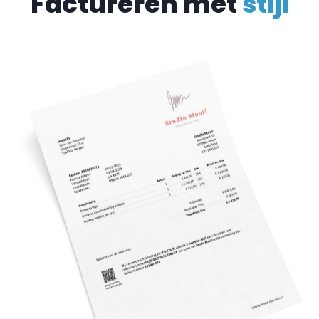
Supersnel gemaakt
Met slechts een paar klikken
selecteer je de klant, vul je de
factuurregels in en ben je klaar.
Factureren was nog nooit zo