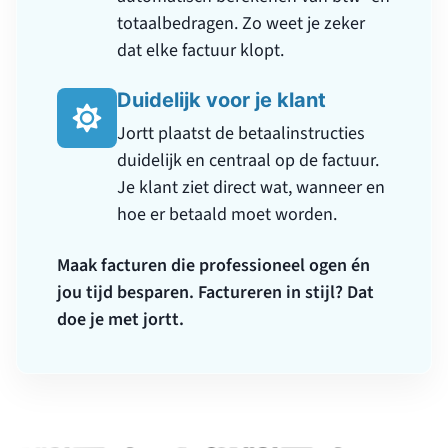
doe je met jortt.
Slaap een heel stuk
lekkerder