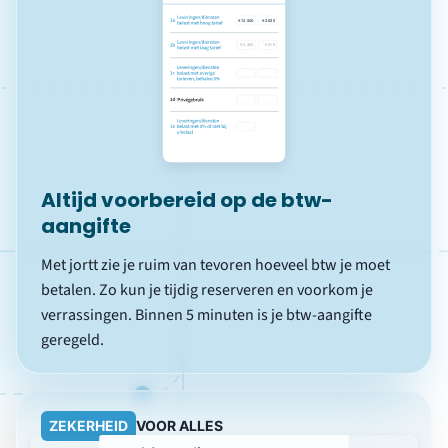
verrassingen. Binnen 5 minuten is je btw-aangifte
geregeld.
ZEKERHEID
VOOR ALLES
Controle door de Boekhoudbot
Voordat je de btw-aangifte indient, controleert de
Boekhoudbot je hele boekhouding. Perfecte btw-
aangifte: Geen fouten, geen stress. Correcties worden
automatisch verwerkt.