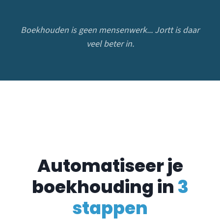
Boekhouden is geen mensenwerk... Jortt is daar
veel beter in.
Automatiseer je
boekhouding in
3
stappen