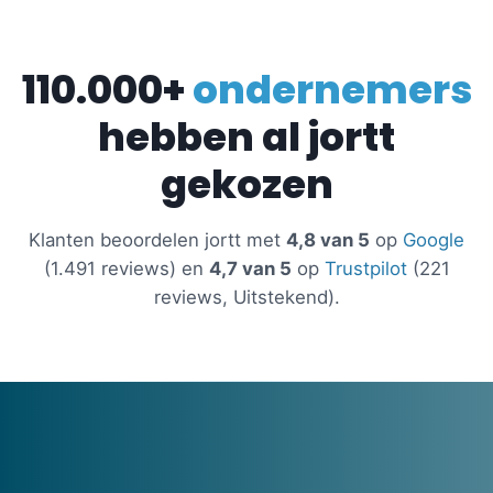
110.000+
ondernemers
hebben al jortt
gekozen
Klanten beoordelen jortt met
4,8 van 5
op
Google
(1.491 reviews) en
4,7 van 5
op
Trustpilot
(221
reviews, Uitstekend).
Gedreven door de
kracht
van
innovatie