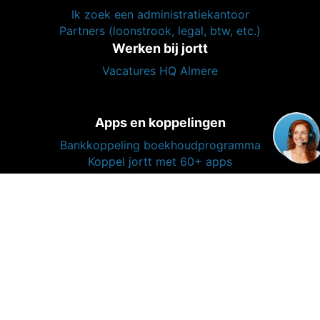
Vacatures HQ Almere
Apps en koppelingen
Bankkoppeling boekhoudprogramma
Koppel jortt met 60+ apps
Boekhoud app voor iPhone en Android
Developers - API
API-reference
Affiliate
Daisycon
Over jortt
jortt - Stop met boekhouden! start met jortt - biedt
ondernemers een online
boekhoudprogramma
met een
unieke boekhoudmethode, waarmee zij eenvoudig,