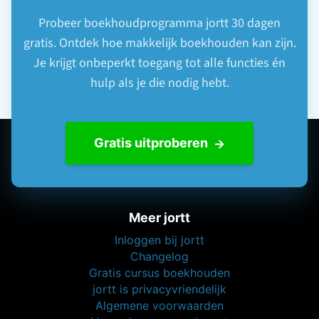
Je krijgt onbeperkt toegang tot alle functies én
hulp als je die nodig hebt.
Gratis uitproberen
Meer jortt
Inloggen bij jortt
Changelog
Gratis cursus boekhouden
jortt is privacyvriendelijk
Algemene voorwaarden
Verwerkersovereenkomst
WWFT en SW
Cookie policy
Beveiliging en betrouwbaarheid