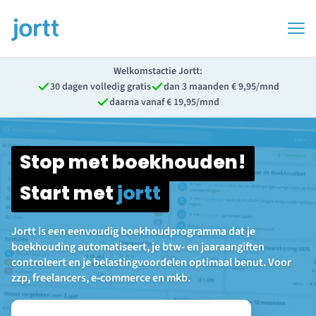
Welkomstactie Jortt:
30 dagen volledig gratis
dan 3 maanden € 9,95/mnd
daarna vanaf € 19,95/mnd
Stop met boekhouden!
Start met
jortt
Jortt is een eenvoudig boekhoudprogramma dat je
boekhouding automatiseert, je btw- en jaaraangiften
controleert en je belastingvoordelen optimaal benut. Voor
zzp, freelancers, e‑commerce en mkb.