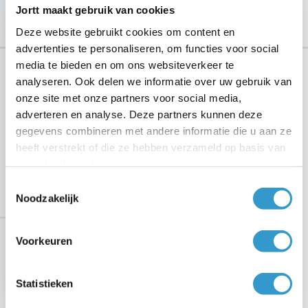
Jortt maakt gebruik van cookies
FINANCIEEL
INZICHT
Deze website gebruikt cookies om content en
advertenties te personaliseren, om functies voor social
media te bieden en om ons websiteverkeer te
analyseren. Ook delen we informatie over uw gebruik van
onze site met onze partners voor social media,
adverteren en analyse. Deze partners kunnen deze
gegevens combineren met andere informatie die u aan ze
Realtime inzicht in je cijfers
heeft verstrekt of die ze hebben verzameld op basis van
uw gebruik van hun services.
Het dashboard van jortt laat direct zien hoe je bedrijf
ervoor staat. Bekijk omzet, kosten, winst en prognoses
Toestemmingsselectie
Noodzakelijk
in één overzicht en stuur sneller bij. Ook
in de app op
je telefoon
heb je je cijfers altijd bij de hand.
Voorkeuren
ZORGELOZE
AANGIFTE
Statistieken