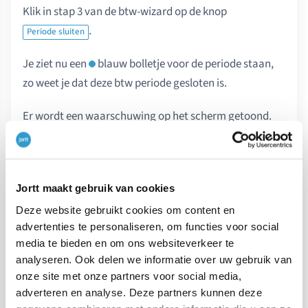
Klik in stap 3 van de btw-wizard op de knop
.
Periode sluiten
Je ziet nu een
blauw bolletje voor de periode staan,
zo weet je dat deze btw periode gesloten is.
Er wordt een waarschuwing op het scherm getoond.
Controleer de meldingen en wanneer je het afsluiten
van de btw-periode
definitief
wilt maken klik je op
.
Btw-periode sluiten
Jortt maakt gebruik van cookies
Deze website gebruikt cookies om content en
STAP 4
Btw-aangifte indienen
advertenties te personaliseren, om functies voor social
Wanneer je de btw-periode hebt afgesloten kun je via
media te bieden en om ons websiteverkeer te
jortt de btw-aangifte indienen bij de Belastingdienst.
analyseren. Ook delen we informatie over uw gebruik van
onze site met onze partners voor social media,
Dit gaat rechtstreeks via jortt. Kies
adverteren en analyse. Deze partners kunnen deze
. Jortt vraagt
Controleer en verstuur naar de Belastingdienst