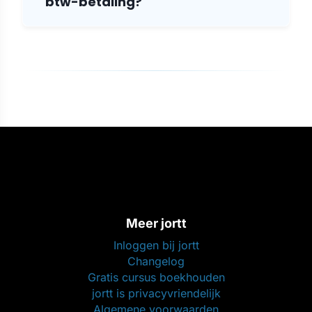
btw-betaling?
Meer jortt
Inloggen bij jortt
Changelog
Gratis cursus boekhouden
jortt is privacyvriendelijk
Algemene voorwaarden