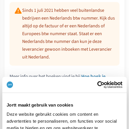
Sinds 1 juli 2021 hebben veel buitenlandse
bedrijven een Nederlands btw nummer. Kijk dus
altijd op de factuur of er een Nederlands of
Europees btw nummer staat. Staat er een
Nederlands btw nummer dan kun je deze
leverancier gewoon inboeken met Leverancier
uit Nederland.
Meer info over het boeken vind je bij
Hoe boek je
Google Adwords, Twitter Ads en Facebook Ads
in
boekhoudprogramma jortt.
Jortt maakt gebruik van cookies
Krijg je de factuur in een andere valuta, bijvoorbeeld in
dollars? Je boekt gewoon de afschrijving in euro’s van
Deze website gebruikt cookies om content en
advertenties te personaliseren, om functies voor social
je bankrekening, dus met koersverschillen heb je niets
media te bieden en om ons websiteverkeer te