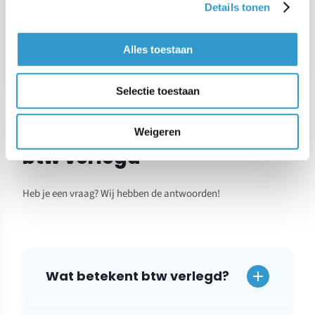
Details tonen
VOLGEND ARTIKEL
→
Grootboekkaarten voor btw-controle
Alles toestaan
Selectie toestaan
Veelgestelde vragen over
Weigeren
btw verlegd
Heb je een vraag? Wij hebben de antwoorden!
Wat betekent btw verlegd?