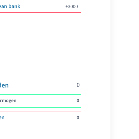
van bank
3000
den
0
ermogen
0
en
0