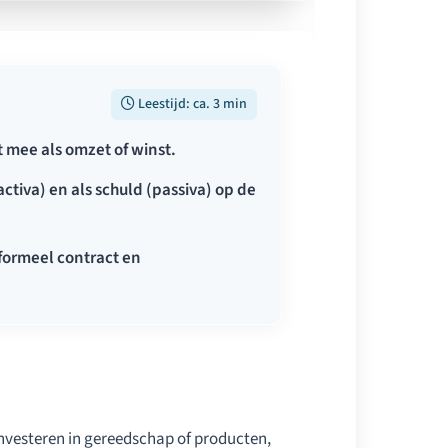
Leestijd: ca. 3 min
t mee als omzet of winst.
tiva) en als schuld (passiva) op de
 formeel contract en
 investeren in gereedschap of producten,