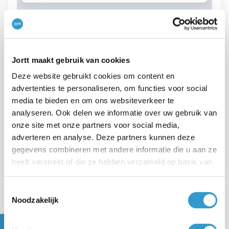
Jortt past je instellingen toe op elke factuur die je voor
deze klant maakt:
Jortt maakt gebruik van cookies
Deze website gebruikt cookies om content en
Kies
bij de
Factuurinstellingen
.
Wijzig
advertenties te personaliseren, om functies voor social
Geef de informatie op voor de klant.
media te bieden en om ons websiteverkeer te
analyseren. Ook delen we informatie over uw gebruik van
Klik op
.
Opslaan
onze site met onze partners voor social media,
adverteren en analyse. Deze partners kunnen deze
Extra informatie geef je op bij
Contactgegevens
.
gegevens combineren met andere informatie die u aan ze
heeft verstrekt of die ze hebben verzameld op basis van
Je kunt via
Klanten
in het linkermenu nieuwe
uw gebruik van hun services.
gegevens toevoegen of de gegevens wijzigen.
Toestemmingsselectie
Noodzakelijk
Klanten aanmaken en beheren