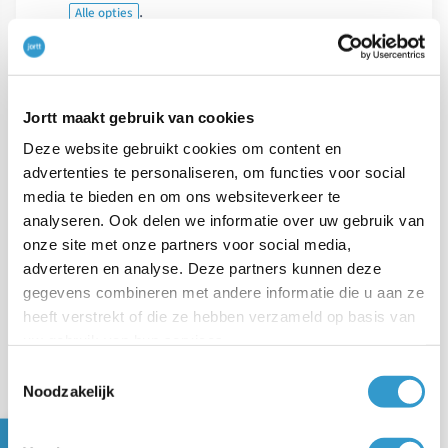
.
Alle opties
Klik op
.
Crediteren
Jortt maakt gebruik van cookies
Er wordt een nieuwe creditfactuur geopend.
Deze website gebruikt cookies om content en
advertenties te personaliseren, om functies voor social
media te bieden en om ons websiteverkeer te
Klik op
bij de factuurregels.
Wijzig
analyseren. Ook delen we informatie over uw gebruik van
onze site met onze partners voor social media,
Pas de factuurregels aan. Klik om het
adverteren en analyse. Deze partners kunnen deze
prullenbakje
om een regel geheel te
gegevens combineren met andere informatie die u aan ze
heeft verstrekt of die ze hebben verzameld op basis van
verwijderen. Laat alleen staan
wat je klant
niet
uw gebruik van hun services.
hoeft te betalen
. Jortt zet de verzenddatum op
Toestemmingsselectie
vandaag en neemt automatisch de leverdatum
Noodzakelijk
van de originele factuur over. Indien nodig kun je
dit zelf aanpassen.