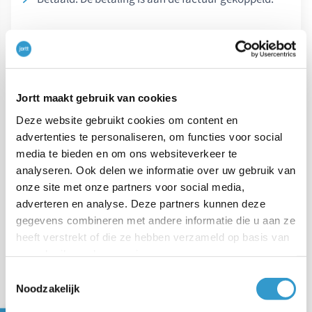
Een factuur is pas betaald wanneer er een betaling aan
gekoppeld is.
E-factuur status in het Peppol
Jortt maakt gebruik van cookies
netwerk
Deze website gebruikt cookies om content en
Het Peppol-netwerk geeft inzicht in de status van je
advertenties te personaliseren, om functies voor social
media te bieden en om ons websiteverkeer te
factuur. Je ziet precies of je klant de factuur heeft
analyseren. Ook delen we informatie over uw gebruik van
ontvangen en of de factuur al in behandeling is:
onze site met onze partners voor social media,
adverteren en analyse. Deze partners kunnen deze
No action taken: Klant niet gevonden op Peppol-
gegevens combineren met andere informatie die u aan ze
netwerk
heeft verstrekt of die ze hebben verzameld op basis van
uw gebruik van hun services.
Bezig met verzenden: jortt stuurt de e-factuur naar
Toestemmingsselectie
ons accesspoint voor Peppol
Noodzakelijk