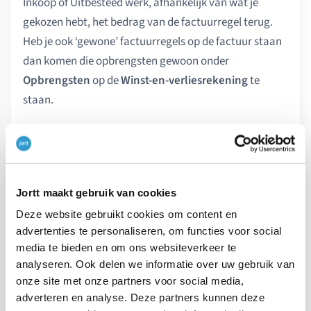
Inkoop of Uitbesteed werk, afhankelijk van wat je
gekozen hebt, het bedrag van de factuurregel terug.
Heb je ook ‘gewone’ factuurregels op de factuur staan
dan komen die opbrengsten gewoon onder
Opbrengsten
op de
Winst-en-verliesrekening
te
staan.
Enkele andere termen voor selfbilling zijn:
Zelffacturering, Zelffacturatie, Omgekeerde
facturering, Omgekeerde facturatie,
Jortt maakt gebruik van cookies
Provisiefactuur, Commissiefactuur,
Deze website gebruikt cookies om content en
Klantgegenereerde facturering.
advertenties te personaliseren, om functies voor social
media te bieden en om ons websiteverkeer te
analyseren. Ook delen we informatie over uw gebruik van
Een selfbilling factuur is vergelijkbaar met een
onze site met onze partners voor social media,
creditfactuur.
adverteren en analyse. Deze partners kunnen deze