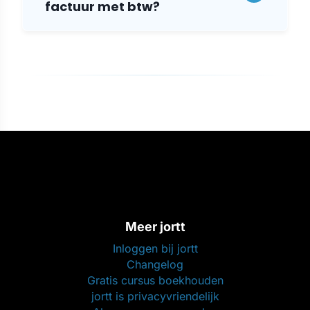
factuur met btw?
Meer jortt
Inloggen bij jortt
Changelog
Gratis cursus boekhouden
jortt is privacyvriendelijk