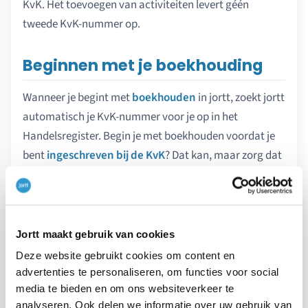
KvK. Het toevoegen van activiteiten levert géén
tweede KvK-nummer op.
Beginnen met je boekhouding
Wanneer je begint met
boekhouden
in jortt, zoekt jortt
automatisch je KvK-nummer voor je op in het
Handelsregister. Begin je met boekhouden voordat je
bent
ingeschreven bij de KvK
? Dat kan, maar zorg dat
je vóór het versturen van je eerste factuur wel bent
ingeschreven. Ben je
zzp’er
? Dan heb je een KvK-
nummer nodig zodra je structureel als ondernemer
aan het werk gaat.
Jortt maakt gebruik van cookies
Deze website gebruikt cookies om content en
advertenties te personaliseren, om functies voor social
media te bieden en om ons websiteverkeer te
analyseren. Ook delen we informatie over uw gebruik van
VORIG ARTIKEL