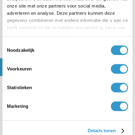
onze site met onze partners voor social media,
←
Wat is een klant / afnemer?
adverteren en analyse. Deze partners kunnen deze
gegevens combineren met andere informatie die u aan ze
VOLGEND ARTIKEL
heeft verstrekt of die ze hebben verzameld op basis van
uw gebruik van hun services.
→
Wat is een leverdatum?
Toestemmingsselectie
Noodzakelijk
Voorkeuren
Veelgestelde vragen over
het KvK-nummer
Statistieken
Alles wat je moet weten over je KvK-nummer.
Marketing
Details tonen