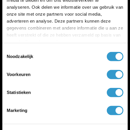
analyseren. Ook delen we informatie over uw gebruik van
onze site met onze partners voor social media,
adverteren en analyse. Deze partners kunnen deze
gegevens combineren met andere informatie die u aan ze
Administratiekantoor
heeft verstrekt of die ze hebben verzameld op basis van
uw gebruik van hun services.
Boekhoudersportaal
jortt voor boekhouders
Toestemmingsselectie
Partners
Noodzakelijk
Ik zoek een administratiekantoor
Partners (loonstrook, legal, btw, etc.)
Voorkeuren
Werken bij jortt
Vacatures HQ Almere
Statistieken
Apps en koppelingen
Marketing
Bankkoppeling boekhoudprogramma
Koppel jortt met 60+ apps