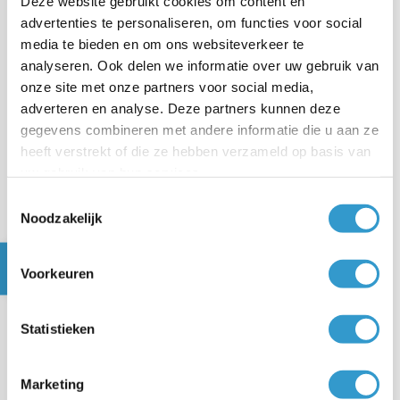
Deze website gebruikt cookies om content en
advertenties te personaliseren, om functies voor social
media te bieden en om ons websiteverkeer te
Kies je voor
dan zorg je er zelf
Zelf versturen / afdrukken
analyseren. Ook delen we informatie over uw gebruik van
voor dat de offerte bij je klant komt door deze te
onze site met onze partners voor social media,
downloaden of af te drukken.
adverteren en analyse. Deze partners kunnen deze
gegevens combineren met andere informatie die u aan ze
Voor het downloaden en afdrukken
heeft verstrekt of die ze hebben verzameld op basis van
uw gebruik van hun services.
Ga naar
Facturen en offertes
links in het
Toestemmingsselectie
hoofdmenu.
Noodzakelijk
Klik op
Offertes
.
Voorkeuren
Klik op de offerte die je wil downloaden of
afdrukken.
Statistieken
Klik bovenaan op het icoon voor downloaden of
afdrukken.
Marketing