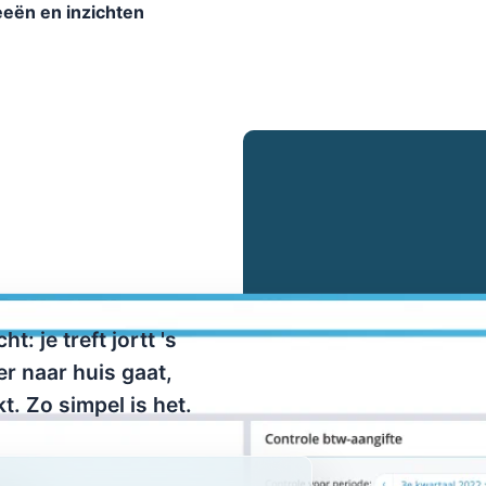
eeën en inzichten
: je treft jortt 's
r naar huis gaat,
t. Zo simpel is het.