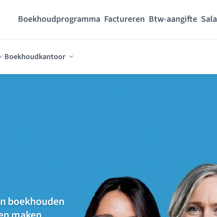
Boekhoudprogramma
Factureren
Btw-aangifte
Sala
Boekhoudkantoor
ken boekhouden
 en maken