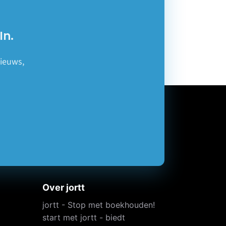
In.
nieuws,
Over jortt
jortt - Stop met boekhouden!
start met jortt - biedt