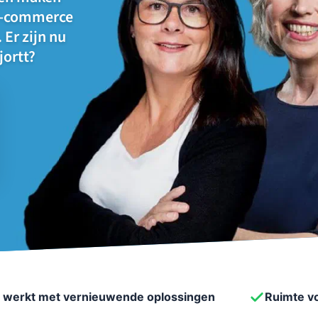
e-commerce
 Er zijn nu
jortt?
e werkt met vernieuwende oplossingen
Ruimte vo