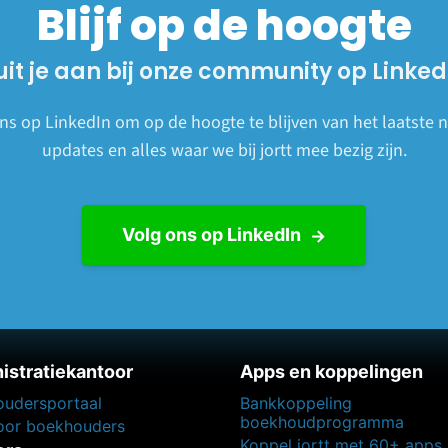
Blijf op de hoogte
uit je aan bij onze community op Linked
ns op LinkedIn om op de hoogte te blijven van het laatste 
updates en alles waar we bij jortt mee bezig zijn.
Volg ons op LinkedIn
istratiekantoor
Apps en koppelingen
udersportaal
Bankkoppeling
boekhoudprogramma
voor boekhouders
Koppel jortt met 60+ apps