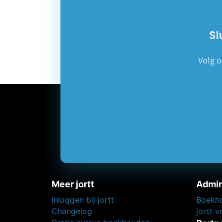
Sl
Volg o
Meer jortt
Admin
Inloggen bij jortt
Boekho
Changelog
jortt 