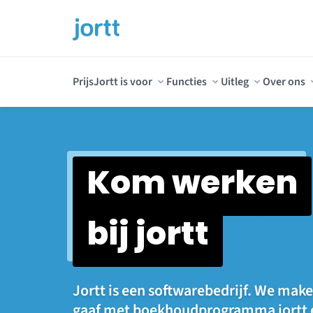
Prijs
Jortt is voor
Functies
Uitleg
Over ons
Kom werken
bij jortt
Jortt is een softwarebedrijf. We ma
gaaf met boekhoudprogramma jortt