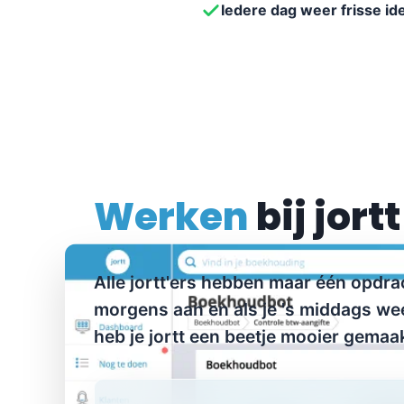
Iedere dag weer frisse id
Werken
bij jortt
Alle jortt'ers hebben maar één opdracht
morgens aan en als je 's middags wee
heb je jortt een beetje mooier gemaak