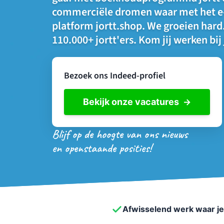
commerciële dromen waar met het 
platform jortt.shop. We groeien hard.
110.000+ jortt'ers. Kom jij werken bij 
Bezoek ons Indeed-profiel
Bekijk onze vacatures
Blijf op de hoogte van ons nieuws
en openstaande posities!
Afwisselend werk waar j