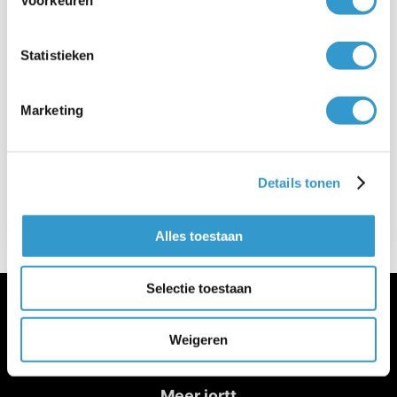
Voorkeuren
biedt ondernemers een unieke
methode waarmee zij eenvoudig, snel
Statistieken
en efficiënt hun administratie kunnen
verwerken. Compleet financieel
Marketing
inzicht, in begrijpelijke taal. Gemaakt
door ondernemers, voor ondernemers.
Meer informatie over jortt vind je op de
Details tonen
website
.
Alles toestaan
Selectie toestaan
Weigeren
Meer jortt