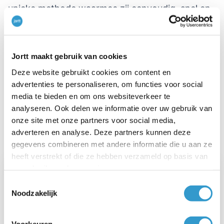
unieke methode waarmee zij eenvoudig, snel en
efficiënt hun administratie kunnen verwerken.
Daarnaast biedt jortt alle ondernemers een
gratis
factuurprogramma
waarmee zij facturen kunnen
Jortt maakt gebruik van cookies
maken en versturen.
Deze website gebruikt cookies om content en
advertenties te personaliseren, om functies voor social
Meer informatie over jortt vind je op de website:
media te bieden en om ons websiteverkeer te
analyseren. Ook delen we informatie over uw gebruik van
Jortt - Online boekhouden
.
onze site met onze partners voor social media,
adverteren en analyse. Deze partners kunnen deze
gegevens combineren met andere informatie die u aan ze
heeft verstrekt of die ze hebben verzameld op basis van
uw gebruik van hun services.
Toestemmingsselectie
Over jortt
Noodzakelijk
Jortt -Boekhouden met een Glimlach!-