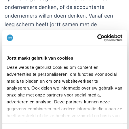
ondernemers denken, of de accountants
ondernemers willen doen denken. Vanaf een
leeg scherm heeft jortt samen met de
ondernemers een methode ontwikkeld waarmee
de ondernemer van vandaag kan werken.
Gewoon, met gezond verstand en zonder
Jortt maakt gebruik van cookies
boekhoudkundige achtergrond. Van de eerste
online factuur tot de btw-aangifte. Alles is in het
Deze website gebruikt cookies om content en
advertenties te personaliseren, om functies voor social
online boekhoudprogramma jortt ZZP en jortt
media te bieden en om ons websiteverkeer te
MKB opnieuw ontworpen. Het is zo gemaakt dat
analyseren. Ook delen we informatie over uw gebruik van
het systeem je intuïtief door alles heen leidt.
onze site met onze partners voor social media,
adverteren en analyse. Deze partners kunnen deze
Jortt noemt deze nieuwe boekhoudmethode
gegevens combineren met andere informatie die u aan ze
heeft verstrekt of die ze hebben verzameld op basis van
jortt - Ondernemer Gericht Boekhouden™.
uw gebruik van hun services.
Iedereen kan het. Gewoon, omdat het werkt