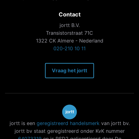
Contact
jortt B.V.
Transistorstraat 71C
1322 CK Almere - Nederland
020-210 10 11
Vraag het jortt
jortt is een
geregistreerd handelsmerk
van jortt bv.
jortt bv staat geregistreerd onder KvK nummer
64073319
en is PSD2 gelicentieerd door De