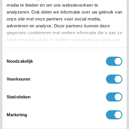
media te bieden en om ons websiteverkeer te
boekhoudkundige zaken zoals de btw-aangifte,
analyseren. Ook delen we informatie over uw gebruik van
het opstellen van de winst-en-verliesrekening,
onze site met onze partners voor social media,
het opstellen van de jaarrekening, het doen van
adverteren en analyse. Deze partners kunnen deze
de jaarafsluiting en de rapporten voor de
gegevens combineren met andere informatie die u aan ze
heeft verstrekt of die ze hebben verzameld op basis van
inkomstenbelasting of vpb-aangifte zijn volledig
uw gebruik van hun services.
geautomatiseerd in jortt. Mede hierdoor heeft
Toestemmingsselectie
jortt de Computable Award ‘Beste ICT-
Noodzakelijk
leverancier voor het MKB’ gewonnen. Jortt
wordt gebruikt voor meer dan 60.000
Voorkeuren
administraties. Voor meer informatie over jortt,
ga naar
www.jortt.nl
.
Statistieken
Marketing