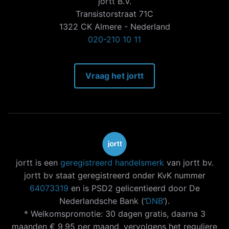
jortt B.V.
Transistorstraat 71C
1322 CK Almere - Nederland
020-210 10 11
Vraag het jortt
jortt is een
geregistreerd handelsmerk
van jortt bv.
jortt bv staat geregistreerd onder KvK nummer
64073319
en is PSD2 gelicentieerd door De
Nederlandsche Bank (‘
DNB
’).
* Welkomspromotie: 30 dagen gratis, daarna 3
maanden € 9,95 per maand, vervolgens het reguliere