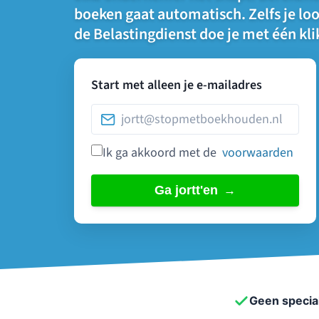
boeken gaat automatisch. Zelfs je lo
de Belastingdienst doe je met één kli
Start met alleen je e-mailadres
Ik ga akkoord met de
voorwaarden
Ga jortt'en
Geen special