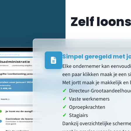
Zelf loon
Simpel geregeld met jo
Elke ondernemer kan eenvoudig
een paar klikken maak je een s
Met jortt maak je makkelijk en 
✓
Directeur-Grootaandeelhou
✓
Vaste werknemers
✓
Oproepkrachten
✓
Stagiairs
Dankzij overzichtelijke scher