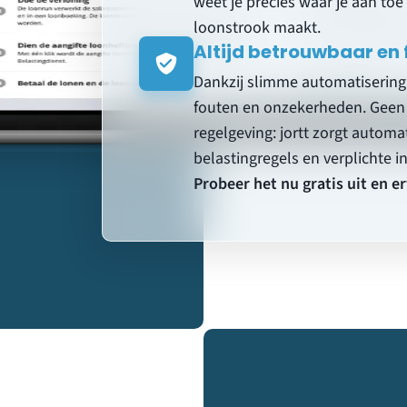
weet je precies waar je aan toe
loonstrook maakt
.
Altijd betrouwbaar en 
Dankzij slimme automatisering 
fouten en onzekerheden. Geen 
regelgeving: jortt zorgt automa
belastingregels en verplichte 
Probeer het nu gratis uit en e