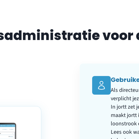
sadministratie voor
Gebruike
Als directe
verplicht je
In jortt zet
maakt jortt
loonstrook 
Lees ook wa