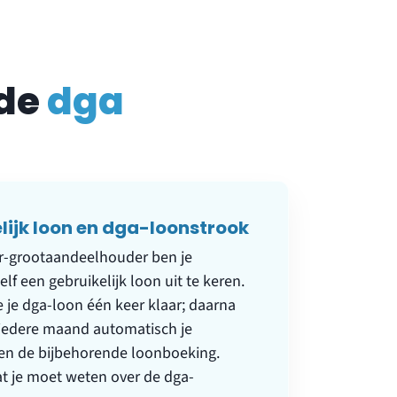
 de
dga
lijk loon en dga-loonstrook
ur-grootaandeelhouder ben je
zelf een gebruikelijk loon uit te keren.
 je je dga-loon één keer klaar; daarna
 iedere maand automatisch je
en de bijbehorende loonboeking.
t je moet weten over de
dga-