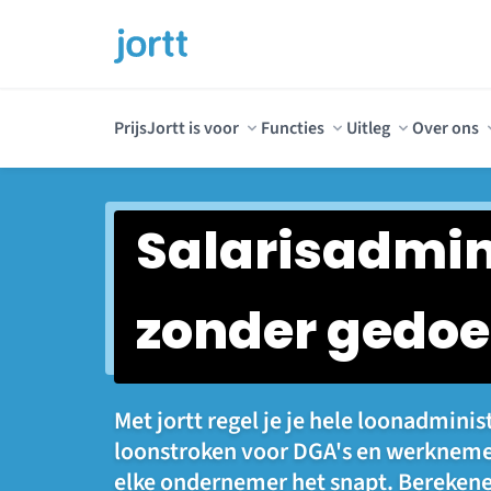
Prijs
Jortt is voor
Functies
Uitleg
Over ons
Salarisadmin
zonder gedoe
Met jortt regel je je hele loonadminist
loonstroken voor DGA's en werkneme
elke ondernemer het snapt. Bereken