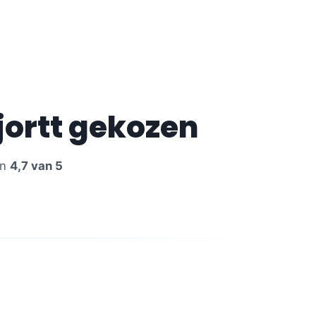
jortt gekozen
en
4,7 van 5