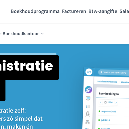
Boekhoudprogramma
Factureren
Btw-aangifte
Sala
Boekhoudkantoor
istratie
ratie zelf:
rs zó simpel dat
en, maken én