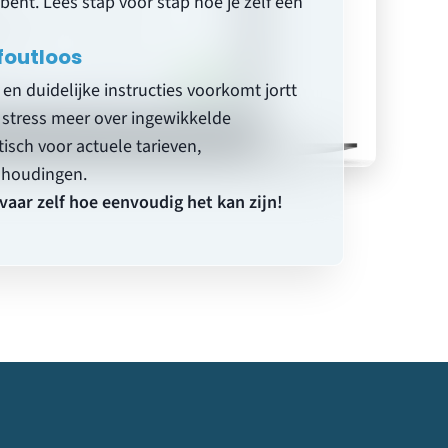
 bent. Lees stap voor stap hoe je
zelf een
foutloos
en duidelijke instructies voorkomt jortt
stress meer over ingewikkelde
tisch voor actuele tarieven,
inhoudingen.
rvaar zelf hoe eenvoudig het kan zijn!