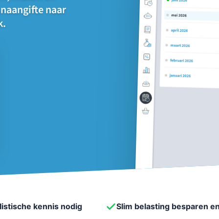
onaangifte naar
k.
istische kennis nodig
Slim belasting besparen en 